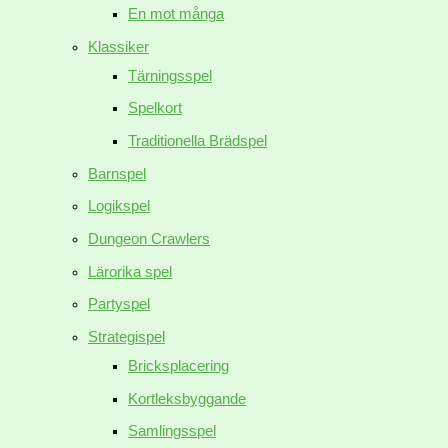
En mot många
Klassiker
Tärningsspel
Spelkort
Traditionella Brädspel
Barnspel
Logikspel
Dungeon Crawlers
Lärorika spel
Partyspel
Strategispel
Bricksplacering
Kortleksbyggande
Samlingsspel