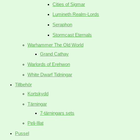
Cities of Sigmar
Lumineth Realm-Lords
Seraphon
Stormcast Eternals
Warhammer The Old World
Grand Cathay
Warlords of Erehwon
White Dwarf Tidningar
Tillbehör
Kortskydd
Tärningar
7-tärningars sets
Peli-Illat
Pussel