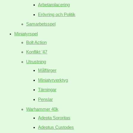
Arbetarplacering
Erövring och Politik
Samarbetsspel
Miniatyrspel
Bolt Action
Konflikt '47
Utrustning
Målfärger
Miniatyrverktyg
Tärningar
Penslar
Warhammer 40k
Adepta Sororitas
Adeptus Custodes