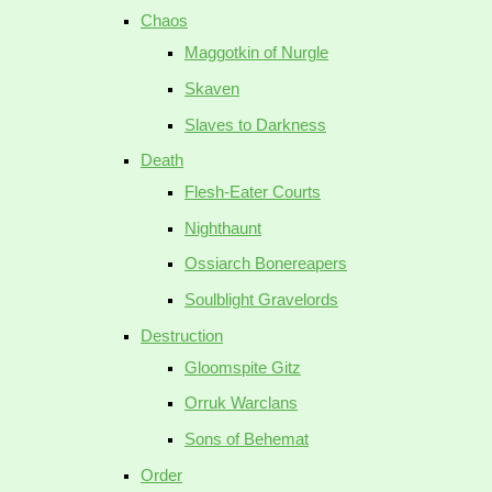
Chaos
Maggotkin of Nurgle
Skaven
Slaves to Darkness
Death
Flesh-Eater Courts
Nighthaunt
Ossiarch Bonereapers
Soulblight Gravelords
Destruction
Gloomspite Gitz
Orruk Warclans
Sons of Behemat
Order