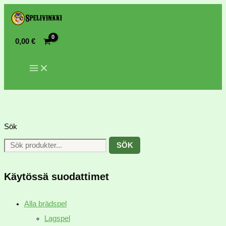
0,00
€
Sök
SÖK
Käytössä suodattimet
Alla brädspel
Lagspel