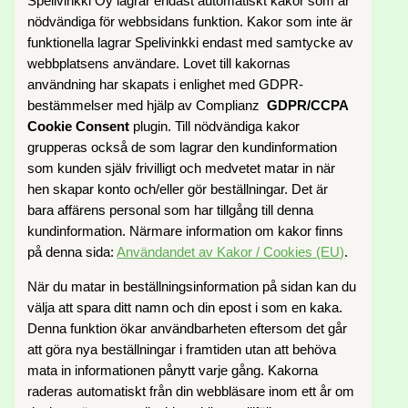
Spelivinkki Oy lagrar endast automatiskt kakor som är
nödvändiga för webbsidans funktion. Kakor som inte är
funktionella lagrar Spelivinkki endast med samtycke av
webbplatsens användare. Lovet till kakornas
användning har skapats i enlighet med GDPR-
bestämmelser med hjälp av Complianz
GDPR/CCPA
Cookie Consent
plugin. Till nödvändiga kakor
grupperas också de som lagrar den kundinformation
som kunden själv frivilligt och medvetet matar in när
hen skapar konto och/eller gör beställningar. Det är
bara affärens personal som har tillgång till denna
kundinformation. Närmare information om kakor finns
på denna sida:
Användandet av Kakor / Cookies (EU)
.
När du matar in beställningsinformation på sidan kan du
välja att spara ditt namn och din epost i som en kaka.
Denna funktion ökar användbarheten eftersom det går
att göra nya beställningar i framtiden utan att behöva
mata in informationen pånytt varje gång. Kakorna
raderas automatiskt från din webbläsare inom ett år om