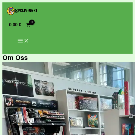
0,00
€
Om Oss