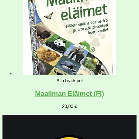
Alla brädspel
Maailman Eläimet (FI)
20,00
€