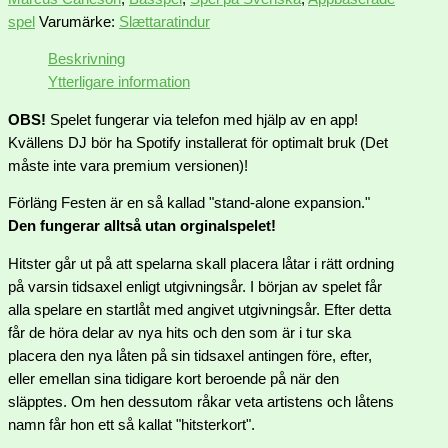
spel
Varumärke:
Slættaratindur
Beskrivning
Ytterligare information
OBS!
Spelet fungerar via telefon med hjälp av en app!
Kvällens DJ bör ha Spotify installerat för optimalt bruk (Det
måste inte vara premium versionen)!
Förläng Festen är en så kallad "stand-alone expansion."
Den fungerar alltså utan orginalspelet!
Hitster går ut på att spelarna skall placera låtar i rätt ordning
på varsin tidsaxel enligt utgivningsår. I början av spelet får
alla spelare en startlåt med angivet utgivningsår. Efter detta
får de höra delar av nya hits och den som är i tur ska
placera den nya låten på sin tidsaxel antingen före, efter,
eller emellan sina tidigare kort beroende på när den
släpptes. Om hen dessutom råkar veta artistens och låtens
namn får hon ett så kallat "hitsterkort".