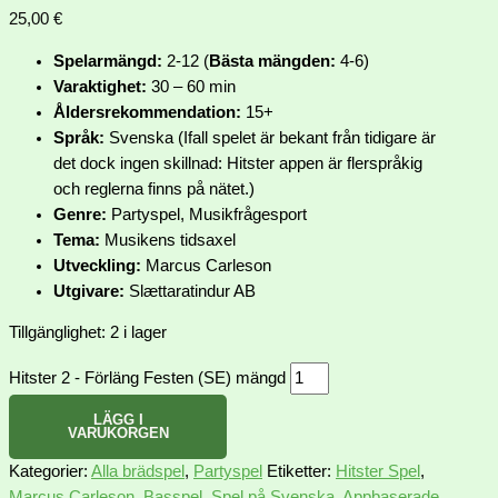
25,00
€
Spelarmängd:
2-12 (
Bästa mängden:
4-6)
Varaktighet:
30 – 60 min
Åldersrekommendation:
15+
Språk:
Svenska (Ifall spelet är bekant från tidigare är
det dock ingen skillnad: Hitster appen är flerspråkig
och reglerna finns på nätet.)
Genre:
Partyspel, Musikfrågesport
Tema:
Musikens tidsaxel
Utveckling:
Marcus Carleson
Utgivare:
Slættaratindur AB
Tillgänglighet:
2 i lager
Hitster 2 - Förläng Festen (SE) mängd
LÄGG I
VARUKORGEN
Kategorier:
Alla brädspel
,
Partyspel
Etiketter:
Hitster Spel
,
Marcus Carleson
,
Basspel
,
Spel på Svenska
,
Appbaserade