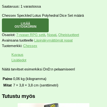
Saatavuus:
1 varastossa
Chessex Speckled Lotus Polyhedral Dice Set määrä
LISÄÄ
OSTOSKORIIN
Osastot:
7-nopan RPG setit
,
Nopat
,
Oheistuotteet
Avainsana tuotteelle
Läpinäkymättömät nopat
Tuotemerkki:
Chessex
Kuvaus
Lisätiedot
Näitä tarvitset esimerkiksi DnD:n pelaamiseen!
Paino
0,06 kg (kilogramma)
Mitat
7 × 3,8 × 3,8 cm (senttimetri)
Tutustu myös