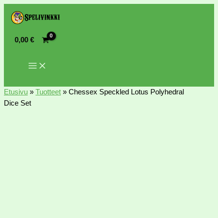
0,00
€
Etusivu
»
Tuotteet
»
Chessex Speckled Lotus Polyhedral
Dice Set