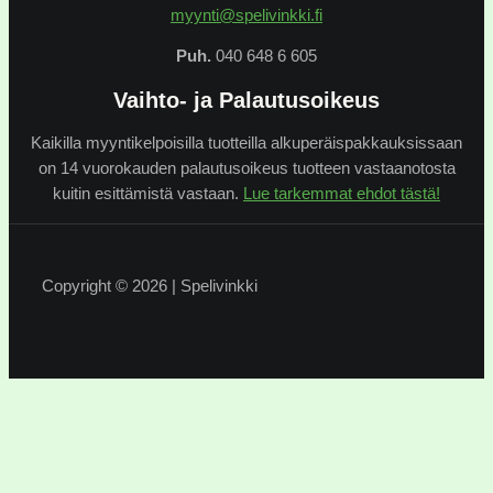
myynti@spelivinkki.fi
Puh.
040 648 6 605
Vaihto- ja Palautusoikeus
Kaikilla myyntikelpoisilla tuotteilla alkuperäispakkauksissaan
on 14 vuorokauden palautusoikeus tuotteen vastaanotosta
kuitin esittämistä vastaan.
Lue tarkemmat ehdot tästä!
Copyright © 2026 | Spelivinkki