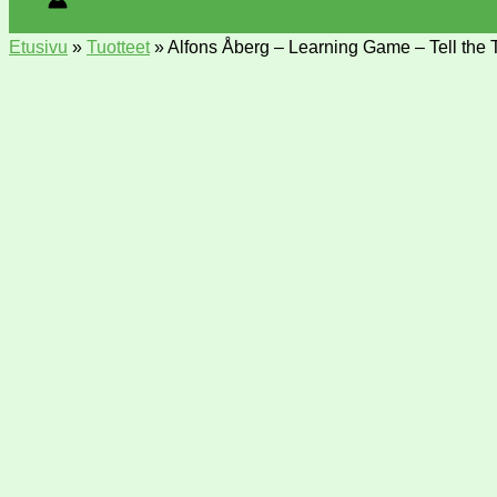
Etusivu
»
Tuotteet
»
Alfons Åberg – Learning Game – Tell the 