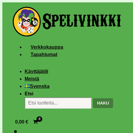
Verkkokauppa
Tapahtumat
Käyttäjätili
Meistä
Svenska
Etsi
HAKU
0,00
€