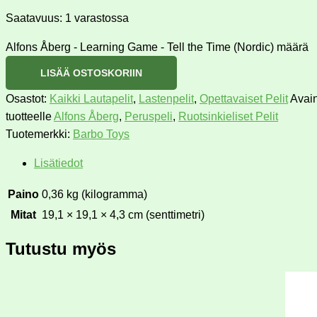
Saatavuus:
1 varastossa
Alfons Åberg - Learning Game - Tell the Time (Nordic) määrä
LISÄÄ OSTOSKORIIN
Osastot:
Kaikki Lautapelit
,
Lastenpelit
,
Opettavaiset Pelit
Avai
tuotteelle
Alfons Åberg
,
Peruspeli
,
Ruotsinkieliset Pelit
Tuotemerkki:
Barbo Toys
Lisätiedot
Paino
0,36 kg (kilogramma)
Mitat
19,1 × 19,1 × 4,3 cm (senttimetri)
Tutustu myös