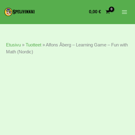
0,00
€
Etusivu
»
Tuotteet
»
Alfons Åberg – Learning Game – Fun with
Math (Nordic)
Alfons
Åberg
-
Learning
Game
-
Fun
with
Math
(Nordic)
määrä