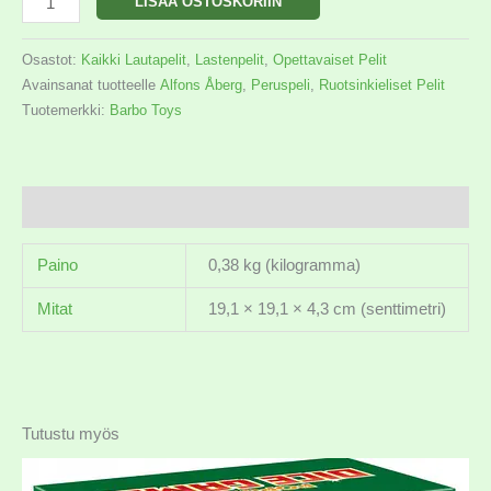
LISÄÄ OSTOSKORIIN
Osastot:
Kaikki Lautapelit
,
Lastenpelit
,
Opettavaiset Pelit
Avainsanat tuotteelle
Alfons Åberg
,
Peruspeli
,
Ruotsinkieliset Pelit
Tuotemerkki:
Barbo Toys
Lisätiedot
Paino
0,38 kg (kilogramma)
Mitat
19,1 × 19,1 × 4,3 cm (senttimetri)
Tutustu myös