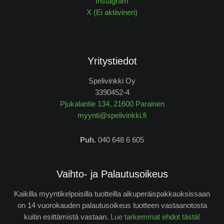
Instagram
X (Ei aktiivinen)
Yritystiedot
Spelivinkki Oy
3390452-4
Pjukalantie 134, 21600 Parainen
myynti@spelivinkki.fi
Puh.
040 648 6 605
Vaihto- ja Palautusoikeus
Kaikilla myyntikelpoisilla tuotteilla alkuperäispakkauksissaan
on 14 vuorokauden palautusoikeus tuotteen vastaanotosta
kuitin esittämistä vastaan.
Lue tarkemmat ehdot tästä!