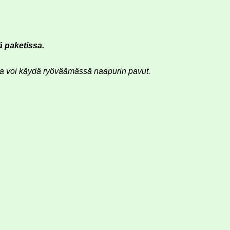
 paketissa.
lla voi käydä ryöväämässä naapurin pavut.