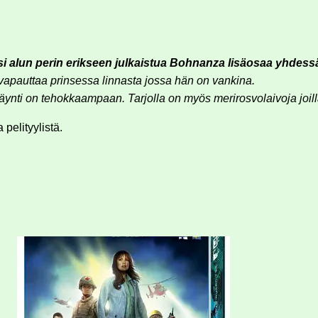
 alun perin erikseen julkaistua Bohnanza lisäosaa yhdessä
vapauttaa prinsessa linnasta jossa hän on vankina.
nkäynti on tehokkaampaan. Tarjolla on myös merirosvolaivoja joi
pelityylistä.