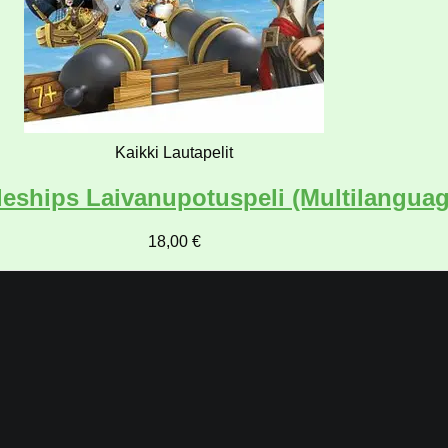
Kaikki Lautapelit
tleships Laivanupotuspeli (Multilanguag
18,00
€