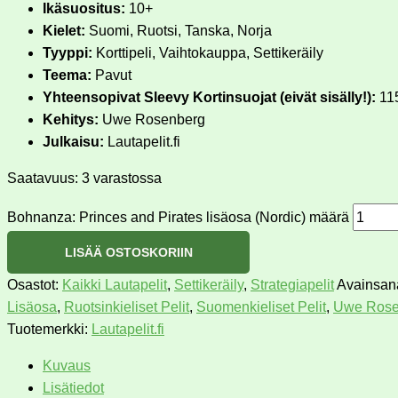
Ikäsuositus:
10+
Kielet:
Suomi, Ruotsi, Tanska, Norja
Tyyppi:
Korttipeli, Vaihtokauppa, Settikeräily
Teema:
Pavut
Yhteensopivat Sleevy Kortinsuojat (eivät sisälly!):
115
Kehitys:
Uwe Rosenberg
Julkaisu:
Lautapelit.fi
Saatavuus:
3 varastossa
Bohnanza: Princes and Pirates lisäosa (Nordic) määrä
LISÄÄ OSTOSKORIIN
Osastot:
Kaikki Lautapelit
,
Settikeräily
,
Strategiapelit
Avainsana
Lisäosa
,
Ruotsinkieliset Pelit
,
Suomenkieliset Pelit
,
Uwe Rose
Tuotemerkki:
Lautapelit.fi
Kuvaus
Lisätiedot