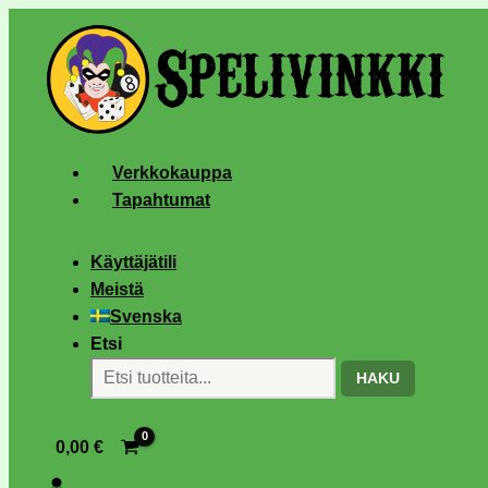
Verkkokauppa
Tapahtumat
Käyttäjätili
Meistä
Svenska
Etsi
HAKU
0,00
€