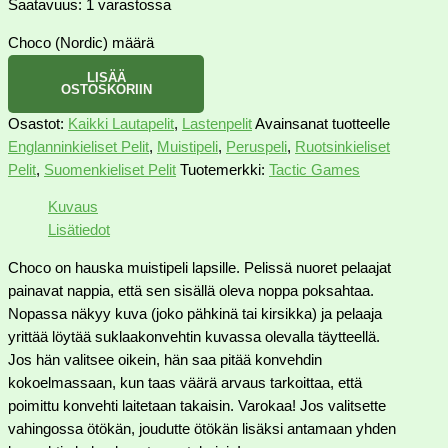
Saatavuus:
1 varastossa
Choco (Nordic) määrä
LISÄÄ
OSTOSKORIIN
Osastot:
Kaikki Lautapelit
,
Lastenpelit
Avainsanat tuotteelle
Englanninkieliset Pelit
,
Muistipeli
,
Peruspeli
,
Ruotsinkieliset
Pelit
,
Suomenkieliset Pelit
Tuotemerkki:
Tactic Games
Kuvaus
Lisätiedot
Choco on hauska muistipeli lapsille. Pelissä nuoret pelaajat
painavat nappia, että sen sisällä oleva noppa poksahtaa.
Nopassa näkyy kuva (joko pähkinä tai kirsikka) ja pelaaja
yrittää löytää suklaakonvehtin kuvassa olevalla täytteellä.
Jos hän valitsee oikein, hän saa pitää konvehdin
kokoelmassaan, kun taas väärä arvaus tarkoittaa, että
poimittu konvehti laitetaan takaisin. Varokaa! Jos valitsette
vahingossa ötökän, joudutte ötökän lisäksi antamaan yhden