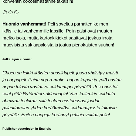
konvehtin kokoelmastanne takaisin!
🙂 🙂 🙂
Huomio vanhemmat!
Peli soveltuu parhaiten kolmen
ikäisille tai vanhemmille lapsille. Pelin palat ovat muuten
melko isoja, mutta kartonkikiekot saattavat joskus irrota
muovisista suklaapaloista ja joutua pienokaisten suuhun!
Julkaisijan kuvaus:
Choco on leikki-ikäisten suosikkipeli, jossa yhdistyy muisti-
ja noppapeli. Paina pop-o-matic -nopan kupua ja yritä nostaa
nopan tulosta vastaava suklaanappi pöydältä. Jos onnistut,
saat pitää löytämäsi suklaanapin! Varo kuitenkin suklaata
ahmivaa toukkaa, sillä toukan nostaessasi joudut
palauttamaan yhden keräämistäsi suklaanapeista takaisin
pöydälle. Eniten nappeja kerännyt pelaaja voittaa pelin!
Publisher description in English: