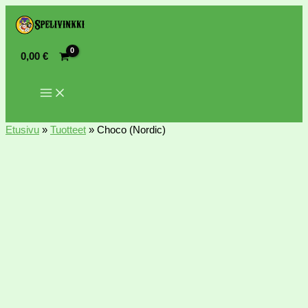
0,00
€
Etusivu
»
Tuotteet
»
Choco (Nordic)