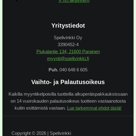
X (Ei aktiivinen)
Yritystiedot
Spelivinkki Oy
3390452-4
Pjukalantie 134, 21600 Parainen
myynti@spelivinkki.fi
Puh.
040 648 6 605
Vaihto- ja Palautusoikeus
Kaikilla myyntikelpoisilla tuotteilla alkuperäispakkauksissaan
on 14 vuorokauden palautusoikeus tuotteen vastaanotosta
kuitin esittämistä vastaan.
Lue tarkemmat ehdot tästä!
Copyright © 2026 | Spelivinkki