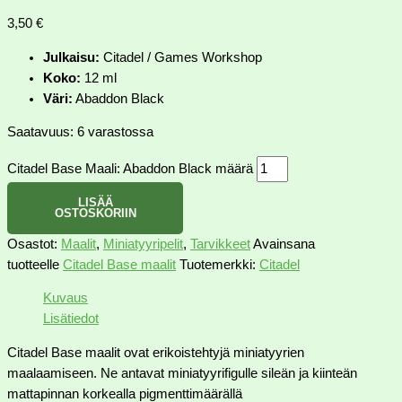
3,50
€
Julkaisu:
Citadel / Games Workshop
Koko:
12 ml
Väri:
Abaddon Black
Saatavuus:
6 varastossa
Citadel Base Maali: Abaddon Black määrä
LISÄÄ
OSTOSKORIIN
Osastot:
Maalit
,
Miniatyyripelit
,
Tarvikkeet
Avainsana
tuotteelle
Citadel Base maalit
Tuotemerkki:
Citadel
Kuvaus
Lisätiedot
Citadel Base maalit ovat erikoistehtyjä miniatyyrien
maalaamiseen. Ne antavat miniatyyrifigulle sileän ja kiinteän
mattapinnan korkealla pigmenttimäärällä