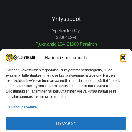
Yritystiedot
Spelivinkki Oy
3390452-4
Pjukalantie 134, 21600 Parainen
myynti@spelivinkki.fi
Hallinnoi suostumusta
Puh.
040 648 6 605
Parhaan kokemuksen tarjoamiseksi käytämme teknologioita, kuten
evästeitä, tallentaaksemme ja/tai käyttääksemme laitetietoja. Näiden
tekniikoiden hyväksyminen antaa meille mahdollisuuden käsitellä tietoja,
Vaihto- ja Palautusoikeus
kuten selauskäyttäytymistä tai yksilöllisiä tunnuksia tällä sivustolla.
Suostumuksen jättäminen tai peruuttaminen voi vaikuttaa haitallisesti
tiettyihin ominaisuuksiin ja toimintoihin.
Kaikilla myyntikelpoisilla tuotteilla alkuperäispakkauksissaan
on 14 vuorokauden palautusoikeus tuotteen vastaanotosta
Hallinnoi palveluita
kuitin esittämistä vastaan.
Lue tarkemmat ehdot tästä!
HYVÄKSY