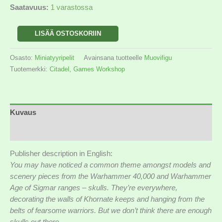
Saatavuus:
1 varastossa
LISÄÄ OSTOSKORIIN
Osasto:
Miniatyyripelit
Avainsana tuotteelle
Muovifigu
Tuotemerkki:
Citadel
,
Games Workshop
Kuvaus
Lisätiedot
Publisher description in English:
You may have noticed a common theme amongst models and
scenery pieces from the Warhammer 40,000 and Warhammer
Age of Sigmar ranges – skulls. They’re everywhere,
decorating the walls of Khornate keeps and hanging from the
belts of fearsome warriors. But we don’t think there are enough
skulls out there…