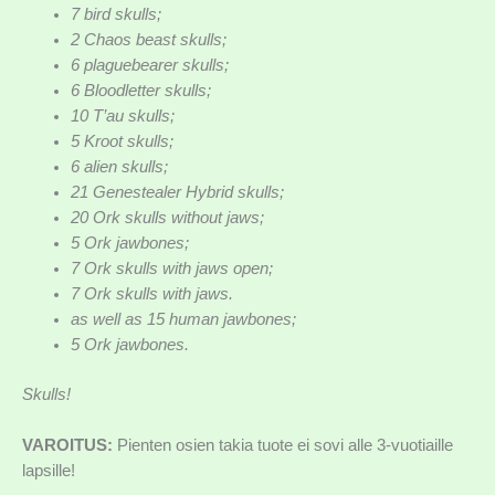
7 bird skulls;
2 Chaos beast skulls;
6 plaguebearer skulls;
6 Bloodletter skulls;
10 T’au skulls;
5 Kroot skulls;
6 alien skulls;
21 Genestealer Hybrid skulls;
20 Ork skulls without jaws;
5 Ork jawbones;
7 Ork skulls with jaws open;
7 Ork skulls with jaws.
as well as 15 human jawbones;
5 Ork jawbones.
Skulls!
VAROITUS:
Pienten osien takia tuote ei sovi alle 3-vuotiaille
lapsille!