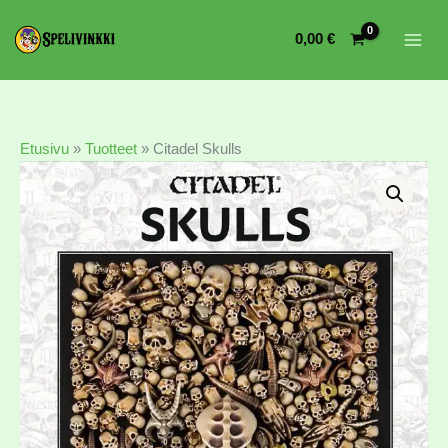
0,00
€
Etusivu
»
Tuotteet
»
Citadel Skulls
Citadel
Skulls
määrä