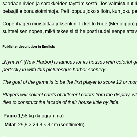
saadaan rivien ja sarakkeiden täyttämisestä. Jos valmistunut riv
pelaajille bonustoimintoja. Peli loppuu joko silloin, kun joku pe
Copenhagen muistuttaa joksenkin Ticket to Ride (Menolippu) pele
suhteelisen nopea, mikä tekee siitä helposti uudelleenpelatta
Publisher description in English:
„Nyhavn“ (New Harbor) is famous for its houses with colorful ga
perfectly in with this picturesque harbor scenery.
The goal of the game is to be the first player to score 12 or m
Players will collect cards of different colors from the display,
tiles to construct the facade of their house little by little.
Paino
1,58 kg (kilogramma)
Mitat
29,8 × 29,8 × 8 cm (senttimetri)