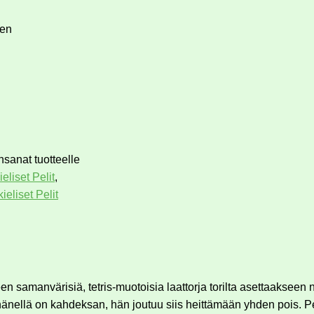
sen
nsanat tuotteelle
eliset Pelit
,
eliset Pelit
n samanvärisiä, tetris-muotoisia laattorja torilta asettaakseen 
nellä on kahdeksan, hän joutuu siis heittämään yhden pois. Pelil