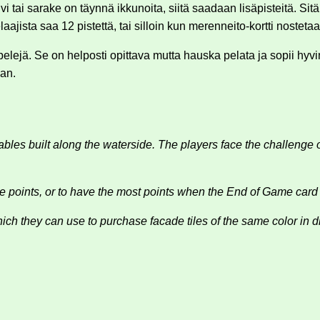
i tai sarake on täynnä ikkunoita, siitä saadaan lisäpisteitä. Sit
laajista saa 12 pistettä, tai silloin kun merenneito-kortti nosteta
jä. Se on helposti opittava mutta hauska pelata ja sopii hyvin u
van.
bles built along the waterside. The players face the challenge o
ore points, or to have the most points when the End of Game card 
 which they can use to purchase facade tiles of the same color in 