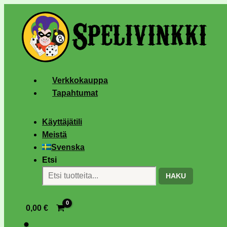
Verkkokauppa
Tapahtumat
Käyttäjätili
Meistä
Svenska
Etsi
HAKU
0,00
€