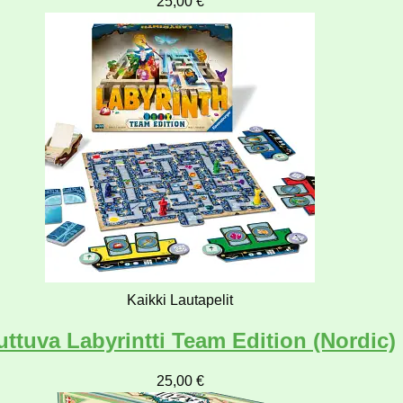
25,00
€
Kaikki Lautapelit
ttuva Labyrintti Team Edition (Nordic)
25,00
€