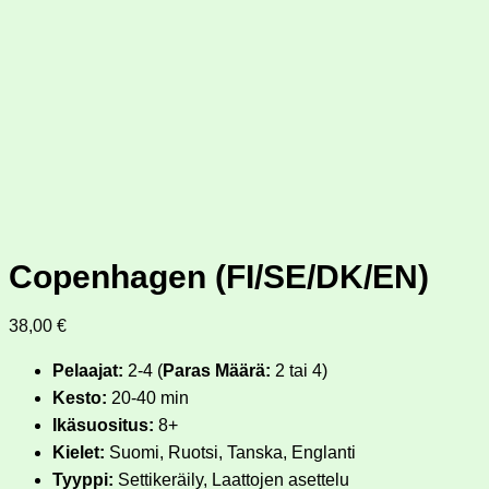
Copenhagen (FI/SE/DK/EN)
38,00
€
Pelaajat:
2-4 (
Paras Määrä:
2 tai 4)
Kesto:
20-40 min
Ikäsuositus:
8+
Kielet:
Suomi, Ruotsi, Tanska, Englanti
Tyyppi:
Settikeräily, Laattojen asettelu