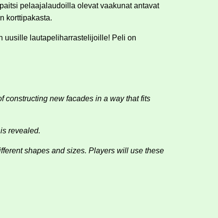
äpaitsi pelaajalaudoilla olevat vaakunat antavat
an korttipakasta.
usille lautapeliharrastelijoille! Peli on
f constructing new facades in a way that fits
is revealed.
different shapes and sizes. Players will use these