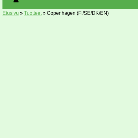
Etusivu
»
Tuotteet
»
Copenhagen (FI/SE/DK/EN)