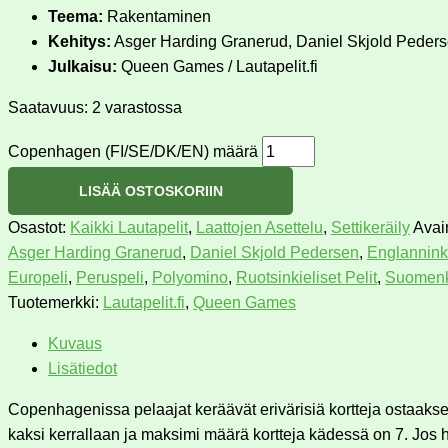
Teema:
Rakentaminen
Kehitys:
Asger Harding Granerud, Daniel Skjold Peder
Julkaisu:
Queen Games / Lautapelit.fi
Saatavuus:
2 varastossa
Copenhagen (FI/SE/DK/EN) määrä
LISÄÄ OSTOSKORIIN
Osastot:
Kaikki Lautapelit
,
Laattojen Asettelu
,
Settikeräily
Avai
Asger Harding Granerud
,
Daniel Skjold Pedersen
,
Englanninki
Europeli
,
Peruspeli
,
Polyomino
,
Ruotsinkieliset Pelit
,
Suomenki
Tuotemerkki:
Lautapelit.fi
,
Queen Games
Kuvaus
Lisätiedot
Copenhagenissa pelaajat keräävät erivärisiä kortteja ostaaksee
kaksi kerrallaan ja maksimi määrä kortteja kädessä on 7. Jos hä