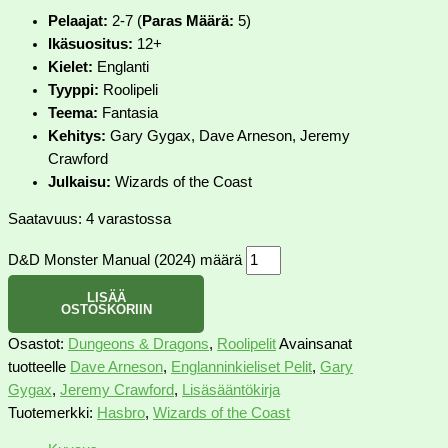
Pelaajat:
2-7 (
Paras Määrä:
5)
Ikäsuositus:
12+
Kielet:
Englanti
Tyyppi:
Roolipeli
Teema:
Fantasia
Kehitys:
Gary Gygax, Dave Arneson, Jeremy
Crawford
Julkaisu:
Wizards of the Coast
Saatavuus:
4 varastossa
D&D Monster Manual (2024) määrä
LISÄÄ
OSTOSKORIIN
Osastot:
Dungeons & Dragons
,
Roolipelit
Avainsanat
tuotteelle
Dave Arneson
,
Englanninkieliset Pelit
,
Gary
Gygax
,
Jeremy Crawford
,
Lisäsääntökirja
Tuotemerkki:
Hasbro
,
Wizards of the Coast