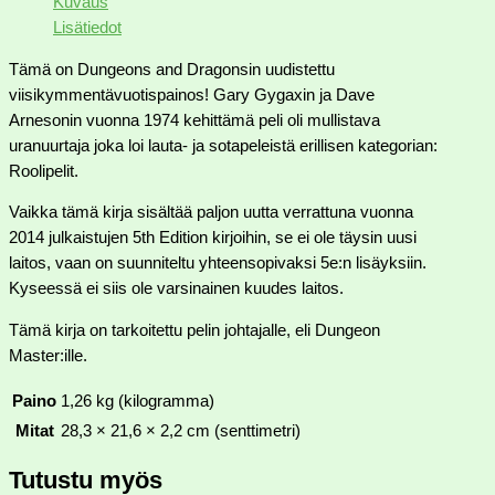
Kuvaus
Lisätiedot
Tämä on Dungeons and Dragonsin uudistettu
viisikymmentävuotispainos! Gary Gygaxin ja Dave
Arnesonin vuonna 1974 kehittämä peli oli mullistava
uranuurtaja joka loi lauta- ja sotapeleistä erillisen kategorian:
Roolipelit.
Vaikka tämä kirja sisältää paljon uutta verrattuna vuonna
2014 julkaistujen 5th Edition kirjoihin, se ei ole täysin uusi
laitos, vaan on suunniteltu yhteensopivaksi 5e:n lisäyksiin.
Kyseessä ei siis ole varsinainen kuudes laitos.
Tämä kirja on tarkoitettu pelin johtajalle, eli Dungeon
Master:ille.
Paino
1,26 kg (kilogramma)
Mitat
28,3 × 21,6 × 2,2 cm (senttimetri)
Tutustu myös