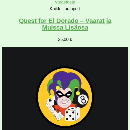
varastosta
Kaikki Lautapelit
Quest for El Dorado – Vaarat ja
Muisca Lisäosa
25,00
€