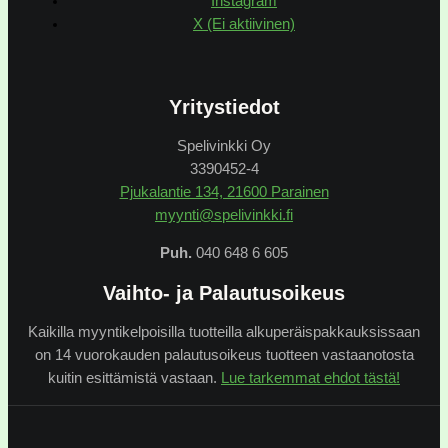
Instagram
X (Ei aktiivinen)
Yritystiedot
Spelivinkki Oy
3390452-4
Pjukalantie 134, 21600 Parainen
myynti@spelivinkki.fi
Puh.
040 648 6 605
Vaihto- ja Palautusoikeus
Kaikilla myyntikelpoisilla tuotteilla alkuperäispakkauksissaan
on 14 vuorokauden palautusoikeus tuotteen vastaanotosta
kuitin esittämistä vastaan.
Lue tarkemmat ehdot tästä!