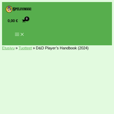
0,00
€
Etusivu
»
Tuotteet
»
D&D Player’s Handbook (2024)