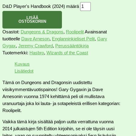
D&D Player's Handbook (2024) määrä
LISÄÄ
OSTOSKORIIN
Osastot:
Dungeons & Dragons
,
Roolipelit
Avainsanat
tuotteelle
Dave Arneson
,
Englanninkieliset Pelit
,
Gary
Gygax
,
Jeremy Crawford
,
Perussääntökirja
Tuotemerkki:
Hasbro
,
Wizards of the Coast
Kuvaus
Lisätiedot
Tämä on Dungeons and Dragonsin uudistettu
viisikymmentävuotispainos! Gary Gygaxin ja Dave
Arnesonin vuonna 1974 kehittämä peli oli mullistava
uranuurtaja joka loi lauta- ja sotapeleistä erillisen kategorian:
Roolipelit.
Vaikka tämä kirja sisältää paljon uutta verrattuna vuonna
2014 julkaistujen 5th Edition kirjoihin, se ei ole täysin uusi
laitos, vaan on suunniteltu yhteensopivaksi 5e:n lisäyksiin.