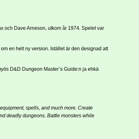
x och Dave Arneson, utkom år 1974. Spelet var
m en helt ny version. Istället är den designad att
uat myös D&D Dungeon Master’s Guide:n ja ehkä
 equipment, spells, and much more. Create
 and deadly dungeons. Battle monsters while