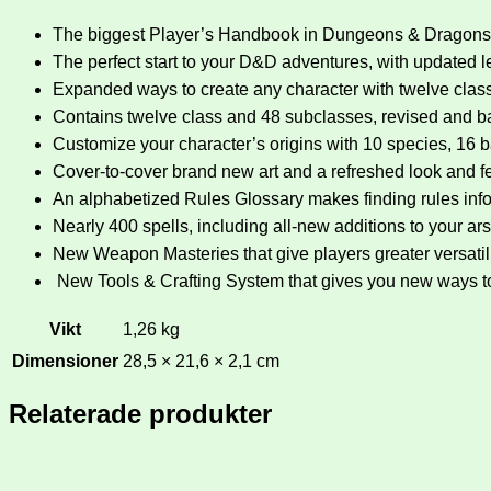
The biggest Player’s Handbook in Dungeons & Dragons hi
The perfect start to your D&D adventures, with updated le
Expanded ways to create any character with twelve clas
Contains twelve class and 48 subclasses, revised and bal
Customize your character’s origins with 10 species, 16 
Cover-to-cover brand new art and a refreshed look and f
An alphabetized Rules Glossary makes finding rules inf
Nearly 400 spells, including all-new additions to your ar
New Weapon Masteries that give players greater versatili
New Tools & Crafting System that gives you new ways to u
Vikt
1,26 kg
Dimensioner
28,5 × 21,6 × 2,1 cm
Relaterade produkter