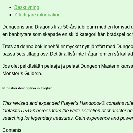
Beskrivning
Ytterligare information
Dungeons and Dragons firar 50-års jubileum med en förnyad 
en banbrytare som skapade en skild kategori från brädspel oc
Trots att denna bok innehåller mycket nytt jämfört med Dungeon
passa 5e:s tillägg osv. Det är alltså inte frågan om en så kallad
Jos olet pelkästään pelaaja ja pelaat Dungeon Masterin kanssa,
Monster’s Guide:n.
Publisher description in English:
This revised and expanded Player’s Handbook® contains rules
fantastic D&D® heroes from the wide selection of character or
searching for legendary treasures. Gain experience and power
Contents: