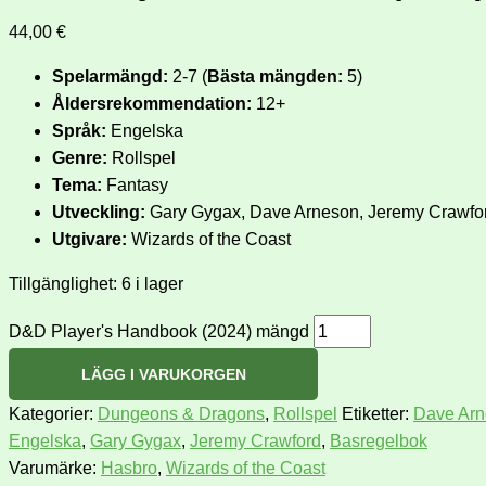
44,00
€
Spelarmängd:
2-7 (
Bästa mängden:
5)
Åldersrekommendation:
12+
Språk:
Engelska
Genre:
Rollspel
Tema:
Fantasy
Utveckling:
Gary Gygax, Dave Arneson, Jeremy Crawfo
Utgivare:
Wizards of the Coast
Tillgänglighet:
6 i lager
D&D Player's Handbook (2024) mängd
LÄGG I VARUKORGEN
Kategorier:
Dungeons & Dragons
,
Rollspel
Etiketter:
Dave Ar
Engelska
,
Gary Gygax
,
Jeremy Crawford
,
Basregelbok
Varumärke:
Hasbro
,
Wizards of the Coast