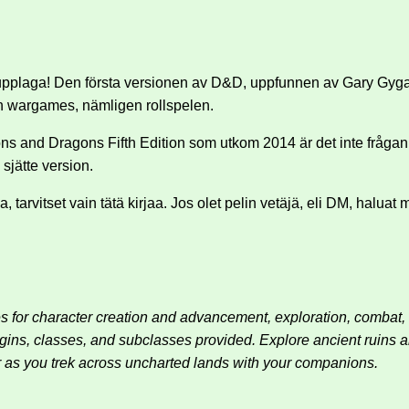
upplaga! Den första versionen av D&D, uppfunnen av Gary Gyga
h wargames, nämligen rollspelen.
s and Dragons Fifth Edition som utkom 2014 är det inte frågan o
 sjätte version.
 tarvitset vain tätä kirjaa. Jos olet pelin vetäjä, eli DM, hal
 for character creation and advancement, exploration, combat,
igins, classes, and subclasses provided. Explore ancient ruins
 as you trek across uncharted lands with your companions.