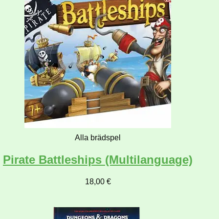
Alla brädspel
Pirate Battleships (Multilanguage)
18,00
€