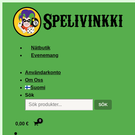
Nätbutik
Evenemang
Användarkonto
Om Oss
Suomi
Sök
SÖK
0,00
€