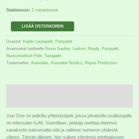
Saatavuus:
1 varastossa
LISÄÄ OSTOSKORIIN
Osastot:
Kaikki Lautapelit
,
Partypelit
Avainsanat tuotteelle
Bruno Sautter
,
Ludovic Roudy
,
Peruspeli
,
Ruotsinkieliset Pelit
,
Sanapelit
Tuotemerkki:
Asmodee
,
Asmodee Nordics
,
Repos Production
Kuvaus
Lisätiedot
Just One on palkittu yhteistyöpeli, jossa jokaisella osallistujalla
on edessään kyltti. Vuorollaan, pelaaja asettaa eteensä
sanakortin katsomatta sitä ja valitsee numeron yhdestä
viiteen. Tämän jälkeen, hän sulkee silmänsä odottaakseen