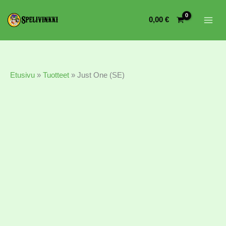
0,00
€
Etusivu
»
Tuotteet
»
Just One (SE)
Just
One
(SE)
määrä