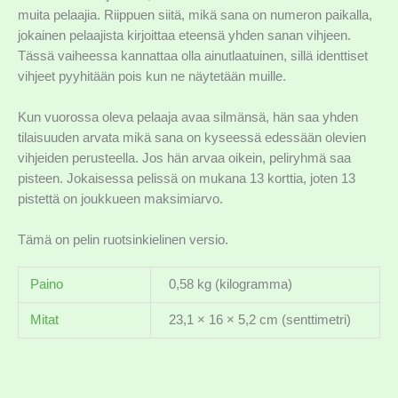
muita pelaajia. Riippuen siitä, mikä sana on numeron paikalla,
jokainen pelaajista kirjoittaa eteensä yhden sanan vihjeen.
Tässä vaiheessa kannattaa olla ainutlaatuinen, sillä identtiset
vihjeet pyyhitään pois kun ne näytetään muille.
Kun vuorossa oleva pelaaja avaa silmänsä, hän saa yhden
tilaisuuden arvata mikä sana on kyseessä edessään olevien
vihjeiden perusteella. Jos hän arvaa oikein, peliryhmä saa
pisteen. Jokaisessa pelissä on mukana 13 korttia, joten 13
pistettä on joukkueen maksimiarvo.
Tämä on pelin ruotsinkielinen versio.
Paino
0,58 kg (kilogramma)
Mitat
23,1 × 16 × 5,2 cm (senttimetri)