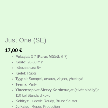
Just One (SE)
17,00
€
Pelaajat:
3-7 (
Paras Määrä:
6-7)
Kesto:
20-60 min
Ikäsuositus:
8+
Kielet:
Ruotsi
Tyyppi:
Sanapeli, arvaus, vihjeet, yhteistyö
Teema:
Party
Yhteensopivat Sleevy Kortinsuojat (eivät sisälly!):
110 kpl Standard koko
Kehitys:
Ludovic Roudy, Bruno Sautter
Julkaisu:
Repos Production