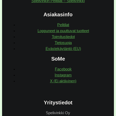
Spelivinkin Pelitilat – Spelivinkki
Asiakasinfo
Pelitilat
Loppuneet ja puuttuvat tuotteet
Toimitustiedot
Tietosuoja
Evästekäytäntö (EU)
SoMe
Facebook
Instagram
X (Ei aktiivinen)
Yritystiedot
Spelivinkki Oy