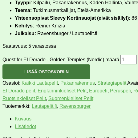
Tyyppi:
Kilpailu, Pakanrakennus, Käden Hallinta, Vaihte
Teema:
Tutkimusmatkailijat, Etelä-Amerikka
Yhteensopivat Sleevy Kortinsuojat (eivät sisälly!):
86
Kehitys:
Reiner Knizia
Julkaisu:
Ravensburger / Lautapelit.fi
Saatavuus:
5 varastossa
Quest for El Dorado - Golden Temples (Nordic) määrä
LISÄÄ OSTOSKORIIN
Osastot:
Kaikki Lautapelit
,
Pakanrakennus
,
Strategiapelit
Avai
El Dorado pelit
,
Englanninkieliset Pelit
,
Europeli
,
Peruspeli
,
Re
Ruotsinkieliset Pelit
,
Suomenkieliset Pelit
Tuotemerkki:
Lautapelit.fi
,
Ravensburger
Kuvaus
Lisätiedot