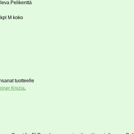
leva Pelikenttä
 kpl M koko
nsanat tuotteelle
iner Knizia
,