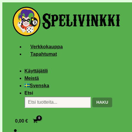
Verkkokauppa
Tapahtumat
Käyttäjätili
Meistä
Svenska
Etsi
HAKU
0,00
€