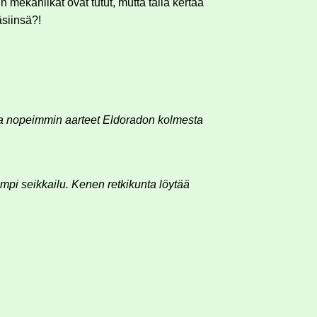
 mekaniikat ovat tutut, mutta tällä kertaa
äsiinsä?!
taa nopeimmin aarteet Eldoradon kolmesta
mpi seikkailu. Kenen retkikunta löytää