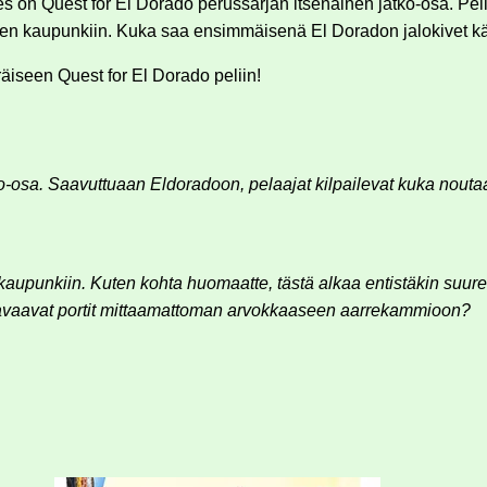
s on Quest for El Dorado perussarjan itsenäinen jatko-osa. Pelin
iseen kaupunkiin. Kuka saa ensimmäisenä El Doradon jalokivet k
äiseen Quest for El Dorado peliin!
tko-osa. Saavuttuaan Eldoradoon, pelaajat kilpailevat kuka nou
kaupunkiin. Kuten kohta huomaatte, tästä alkaa entistäkin suure
n avaavat portit mittaamattoman arvokkaaseen aarrekammioon?