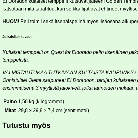
El Doradon kultaiset temppelit kutsuvat jälleen! Golden Temple
katsotaan mitä tapahtuu, kun seikkailijat ovat ehtineet myytt
HUOM!
Peli toimii sekä itsenäispelinä myös lisäosana alkuper
Julkaisijan kuvaus:
Kultaiset temppelit on Quest for Eldorado pelin itsenäinen ja
temppelistä.
VALMISTAUTUKAA TUTKIMAAN KULTAISTA KAUPUNKIA!
Onnistuitte! Olette saapuneet El Doradoon, tarujen kultaiseen 
ensimmäisenä 3 myyttistä jalokiveä, jotka tarinoiden mukaa
Paino
1,58 kg (kilogramma)
Mitat
29,8 × 29,8 × 7,4 cm (senttimetri)
Tutustu myös