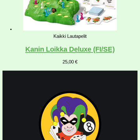
Kaikki Lautapelit
Kanin Loikka Deluxe (FI/SE)
25,00
€