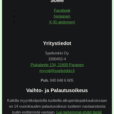
SoMe
Facebook
Instagram
X (Ei aktiivinen)
Yritystiedot
Spelivinkki Oy
3390452-4
Pjukalantie 134, 21600 Parainen
myynti@spelivinkki.fi
Puh.
040 648 6 605
Vaihto- ja Palautusoikeus
Kaikilla myyntikelpoisilla tuotteilla alkuperäispakkauksissaan
on 14 vuorokauden palautusoikeus tuotteen vastaanotosta
kuitin esittämistä vastaan.
Lue tarkemmat ehdot tästä!