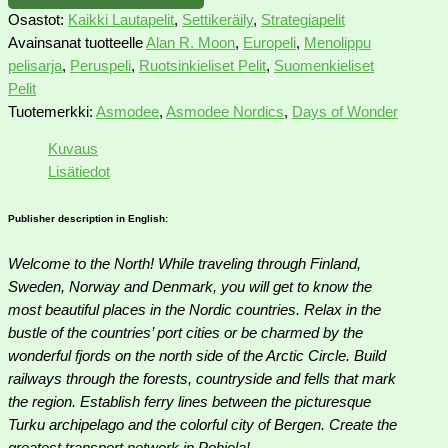
Osastot:
Kaikki Lautapelit
,
Settikeräily
,
Strategiapelit
Avainsanat tuotteelle
Alan R. Moon
,
Europeli
,
Menolippu
pelisarja
,
Peruspeli
,
Ruotsinkieliset Pelit
,
Suomenkieliset
Pelit
Tuotemerkki:
Asmodee
,
Asmodee Nordics
,
Days of Wonder
Kuvaus
Lisätiedot
Publisher description in English:
Welcome to the North! While traveling through Finland,
Sweden, Norway and Denmark, you will get to know the
most beautiful places in the Nordic countries. Relax in the
bustle of the countries’ port cities or be charmed by the
wonderful fjords on the north side of the Arctic Circle. Build
railways through the forests, countryside and fells that mark
the region. Establish ferry lines between the picturesque
Turku archipelago and the colorful city of Bergen. Create the
greatest transport network in Pohjola!