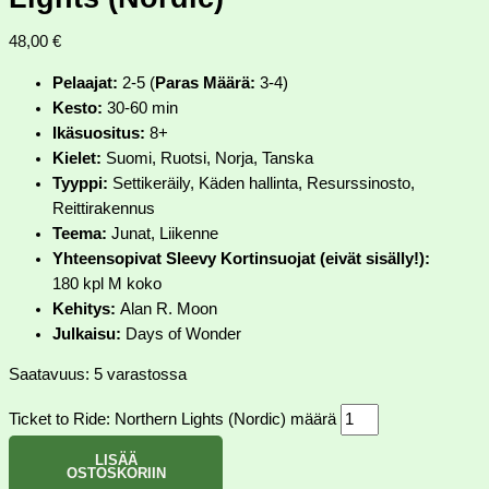
48,00
€
Pelaajat:
2-5 (
Paras Määrä:
3-4)
Kesto:
30-60 min
Ikäsuositus:
8+
Kielet:
Suomi, Ruotsi, Norja, Tanska
Tyyppi:
Settikeräily, Käden hallinta, Resurssinosto,
Reittirakennus
Teema:
Junat, Liikenne
Yhteensopivat Sleevy Kortinsuojat (eivät sisälly!):
180 kpl M koko
Kehitys:
Alan R. Moon
Julkaisu:
Days of Wonder
Saatavuus:
5 varastossa
Ticket to Ride: Northern Lights (Nordic) määrä
LISÄÄ
OSTOSKORIIN