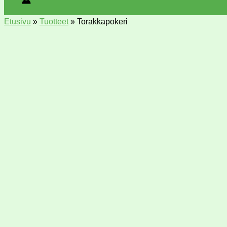
Etusivu
»
Tuotteet
»
Torakkapokeri