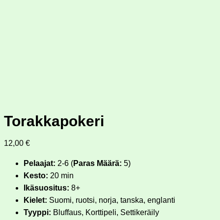
Torakkapokeri
12,00
€
Pelaajat:
2-6 (
Paras Määrä:
5)
Kesto:
20 min
Ikäsuositus:
8+
Kielet:
Suomi, ruotsi, norja, tanska, englanti
Tyyppi:
Bluffaus, Korttipeli, Settikeräily