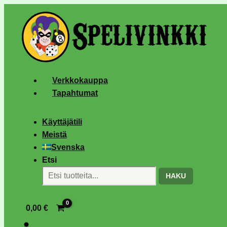
Verkkokauppa
Tapahtumat
Käyttäjätili
Meistä
Svenska
Etsi
HAKU
0,00
€