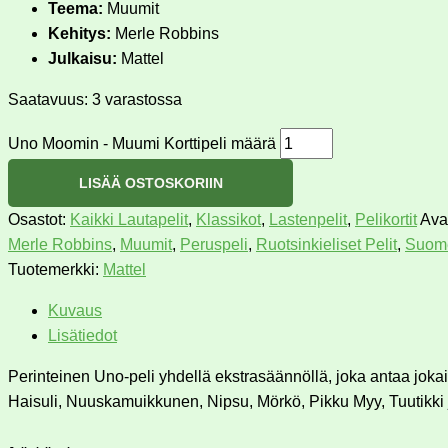
Teema:
Muumit
Kehitys:
Merle Robbins
Julkaisu:
Mattel
Saatavuus:
3 varastossa
Uno Moomin - Muumi Korttipeli määrä
LISÄÄ OSTOSKORIIN
Osastot:
Kaikki Lautapelit
,
Klassikot
,
Lastenpelit
,
Pelikortit
Ava
Merle Robbins
,
Muumit
,
Peruspeli
,
Ruotsinkieliset Pelit
,
Suome
Tuotemerkki:
Mattel
Kuvaus
Lisätiedot
Perinteinen Uno-peli yhdellä ekstrasäännöllä, joka antaa jok
Haisuli, Nuuskamuikkunen, Nipsu, Mörkö, Pikku Myy, Tuutikki