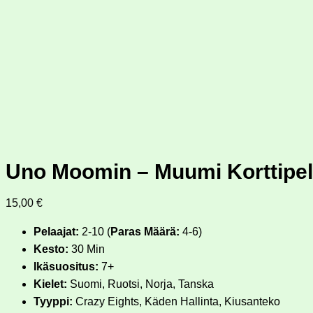
Uno Moomin – Muumi Korttipel
15,00
€
Pelaajat:
2-10 (
Paras Määrä:
4-6)
Kesto:
30 Min
Ikäsuositus:
7+
Kielet:
Suomi, Ruotsi, Norja, Tanska
Tyyppi:
Crazy Eights, Käden Hallinta, Kiusanteko