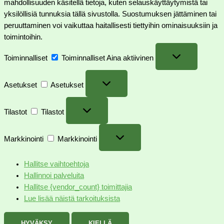
mahdollisuuden käsitellä tietoja, kuten selauskäyttäytymistä tai
yksilöllisiä tunnuksia tällä sivustolla. Suostumuksen jättäminen tai
peruuttaminen voi vaikuttaa haitallisesti tiettyihin ominaisuuksiin ja
toimintoihin.
Toiminnalliset
Toiminnalliset
Aina aktiivinen
Asetukset
Asetukset
Tilastot
Tilastot
Markkinointi
Markkinointi
Hallitse vaihtoehtoja
Hallinnoi palveluita
Hallitse {vendor_count} toimittajia
Lue lisää näistä tarkoituksista
HYVÄKSY
KIELLÄ