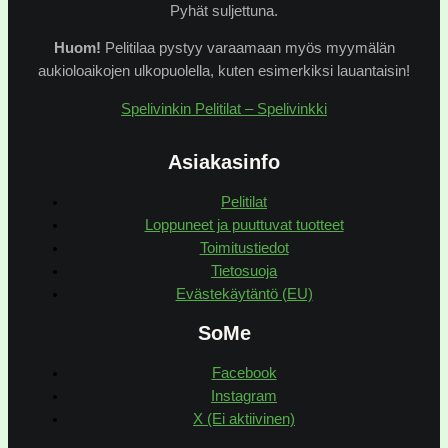
Pyhät suljettuna.
Huom!
Pelitilaa pystyy varaamaan myös myymälän
aukioloaikojen ulkopuolella, kuten esimerkiksi lauantaisin!
Spelivinkin Pelitilat – Spelivinkki
Asiakasinfo
Pelitilat
Loppuneet ja puuttuvat tuotteet
Toimitustiedot
Tietosuoja
Evästekäytäntö (EU)
SoMe
Facebook
Instagram
X (Ei aktiivinen)