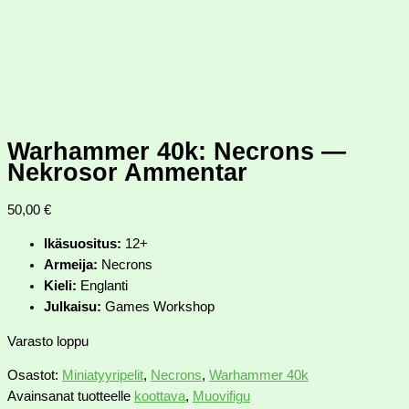
Warhammer 40k: Necrons —
Nekrosor Ammentar
50,00
€
Ikäsuositus:
12+
Armeija:
Necrons
Kieli:
Englanti
Julkaisu:
Games Workshop
Varasto loppu
Osastot:
Miniatyyripelit
,
Necrons
,
Warhammer 40k
Avainsanat tuotteelle
koottava
,
Muovifigu