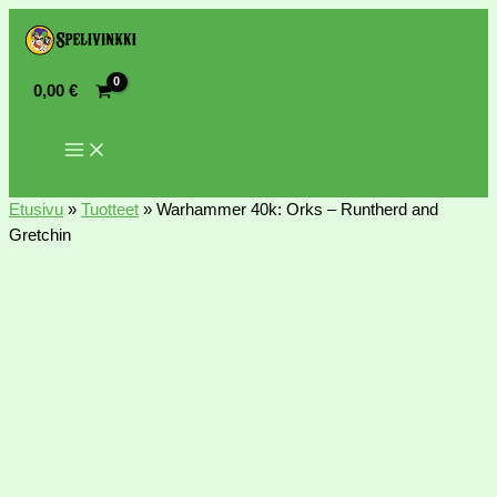
0,00
€
Etusivu
»
Tuotteet
»
Warhammer 40k: Orks – Runtherd and
Gretchin