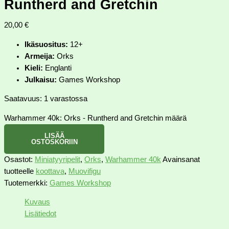
Runtherd and Gretchin
20,00
€
Ikäsuositus:
12+
Armeija:
Orks
Kieli:
Englanti
Julkaisu:
Games Workshop
Saatavuus:
1 varastossa
Warhammer 40k: Orks - Runtherd and Gretchin määrä
LISÄÄ
OSTOSKORIIN
Osastot:
Miniatyyripelit
,
Orks
,
Warhammer 40k
Avainsanat
tuotteelle
koottava
,
Muovifigu
Tuotemerkki:
Games Workshop
Kuvaus
Lisätiedot