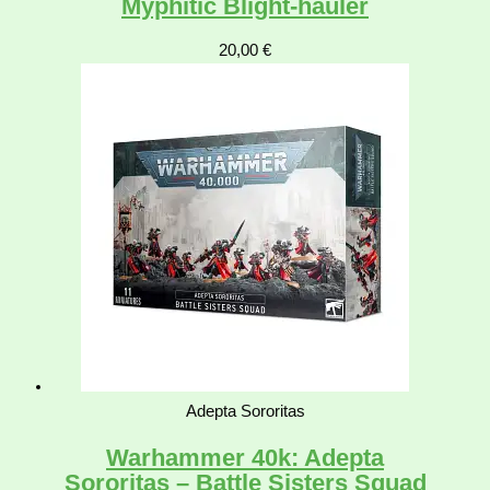
Myphitic Blight-hauler
20,00
€
Adepta Sororitas
Warhammer 40k: Adepta
Sororitas – Battle Sisters Squad