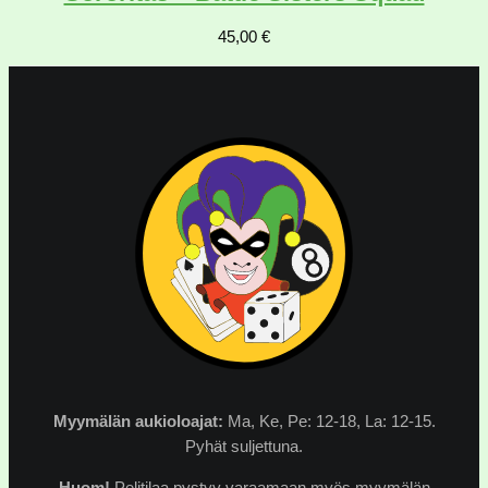
45,00
€
Myymälän
aukioloajat:
Ma, Ke, Pe: 12-18, La: 12-15.
Pyhät suljettuna.
Huom!
Pelitilaa pystyy varaamaan myös myymälän