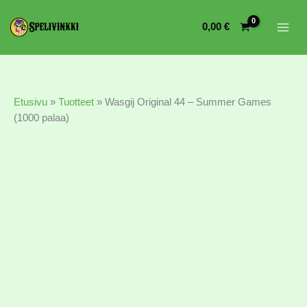
0,00
€
Etusivu
»
Tuotteet
»
Wasgij Original 44 – Summer Games
(1000 palaa)
Wasgij
Original
44
-
Summer
Games
(1000
palaa)
määrä