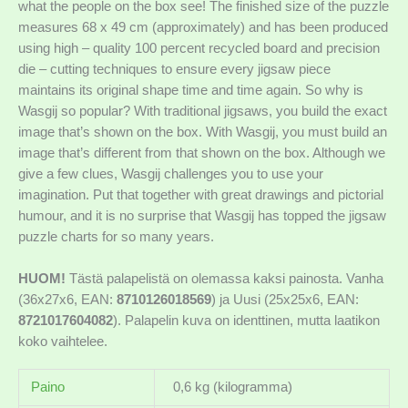
what the people on the box see! The finished size of the puzzle
measures 68 x 49 cm (approximately) and has been produced
using high – quality 100 percent recycled board and precision
die – cutting techniques to ensure every jigsaw piece
maintains its original shape time and time again. So why is
Wasgij so popular? With traditional jigsaws, you build the exact
image that’s shown on the box. With Wasgij, you must build an
image that’s different from that shown on the box. Although we
give a few clues, Wasgij challenges you to use your
imagination. Put that together with great drawings and pictorial
humour, and it is no surprise that Wasgij has topped the jigsaw
puzzle charts for so many years.
HUOM!
Tästä palapelistä on olemassa kaksi painosta. Vanha
(36x27x6, EAN:
8710126018569
) ja Uusi (25x25x6, EAN:
8721017604082
). Palapelin kuva on identtinen, mutta laatikon
koko vaihtelee.
Paino
0,6 kg (kilogramma)