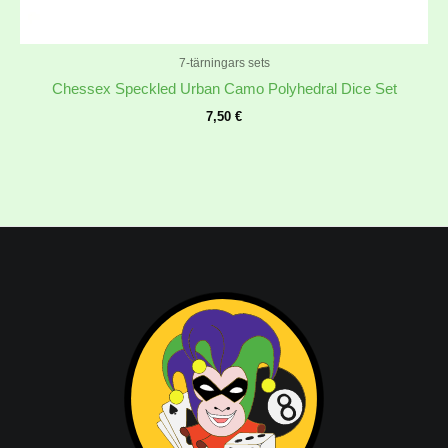
7-tärningars sets
Chessex Speckled Urban Camo Polyhedral Dice Set
7,50
€