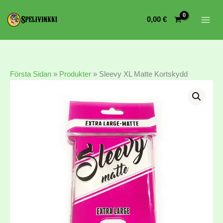
0,00
€
Första Sidan
»
Produkter
»
Sleevy XL Matte Kortskydd
Sleevy
XL
Matte
Korttisuojat
mängd