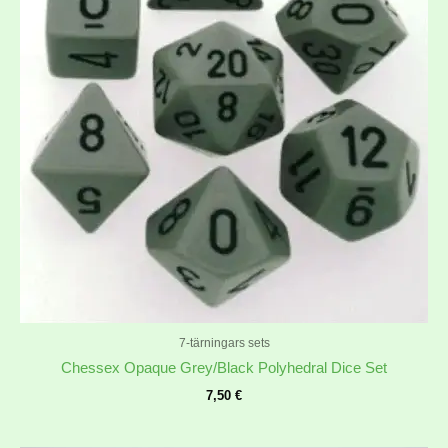
7-tärningars sets
Chessex Opaque Grey/Black Polyhedral Dice Set
7,50
€