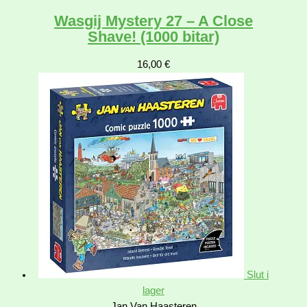
Wasgij Mystery 27 – A Close
Shave! (1000 bitar)
16,00
€
Slut i
lager
Jan Van Haasteren