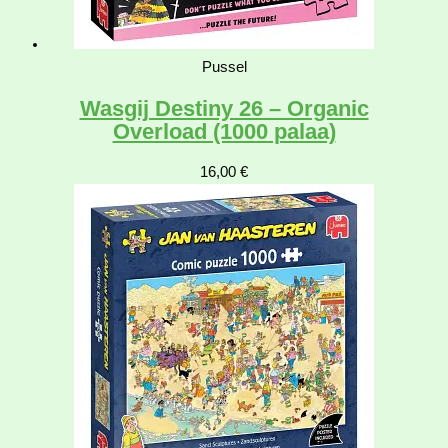
Pussel
Wasgij Destiny 26 – Organic
Overload (1000 palaa)
16,00
€