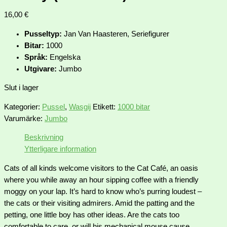
16,00
€
Pusseltyp:
Jan Van Haasteren, Seriefigurer
Bitar:
1000
Språk:
Engelska
Utgivare:
Jumbo
Slut i lager
Kategorier:
Pussel
,
Wasgij
Etikett:
1000 bitar
Varumärke:
Jumbo
Beskrivning
Ytterligare information
Cats of all kinds welcome visitors to the Cat Café, an oasis
where you while away an hour sipping coffee with a friendly
moggy on your lap. It’s hard to know who’s purring loudest –
the cats or their visiting admirers. Amid the patting and the
petting, one little boy has other ideas. Are the cats too
comfortable to care, or will his mechanical mouse cause