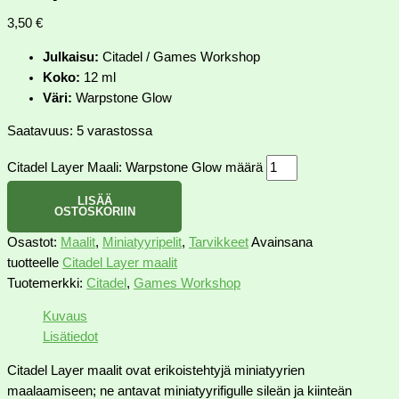
3,50
€
Julkaisu:
Citadel / Games Workshop
Koko:
12 ml
Väri:
Warpstone Glow
Saatavuus:
5 varastossa
Citadel Layer Maali: Warpstone Glow määrä
LISÄÄ
OSTOSKORIIN
Osastot:
Maalit
,
Miniatyyripelit
,
Tarvikkeet
Avainsana
tuotteelle
Citadel Layer maalit
Tuotemerkki:
Citadel
,
Games Workshop
Kuvaus
Lisätiedot
Citadel Layer maalit ovat erikoistehtyjä miniatyyrien
maalaamiseen; ne antavat miniatyyrifigulle sileän ja kiinteän