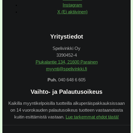
Instagram
X (Ei aktiivinen)
Yritystiedot
Spelivinkki Oy
3390452-4
Pjukalantie 134, 21600 Parainen
myynti@spelivinkki.fi
Puh.
040 648 6 605
Vaihto- ja Palautusoikeus
Kaikilla myyntikelpoisilla tuotteilla alkuperäispakkauksissaan
on 14 vuorokauden palautusoikeus tuotteen vastaanotosta
kuitin esittämistä vastaan.
Lue tarkemmat ehdot tästä!