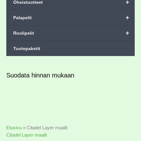
+
Oheistuotteet
+
Palapelit
+
Roolipelit
Tuotepaketit
Suodata hinnan mukaan
Etusivu
»
Citadel Layer maalit
Citadel Layer maalit