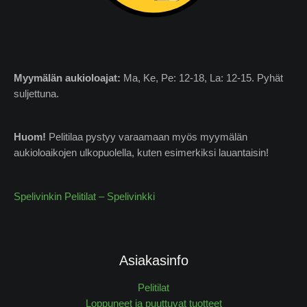
Myymälän
aukioloajat:
Ma, Ke, Pe: 12-18, La: 12-15. Pyhät
suljettuna.
Huom!
Pelitilaa pystyy varaamaan myös myymälän
aukioloaikojen ulkopuolella, kuten esimerkiksi lauantaisin!
Spelivinkin Pelitilat – Spelivinkki
Asiakasinfo
Pelitilat
Loppuneet ja puuttuvat tuotteet