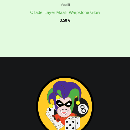
Maalit
Citadel Layer Maali: Warpstone Glow
3,50
€