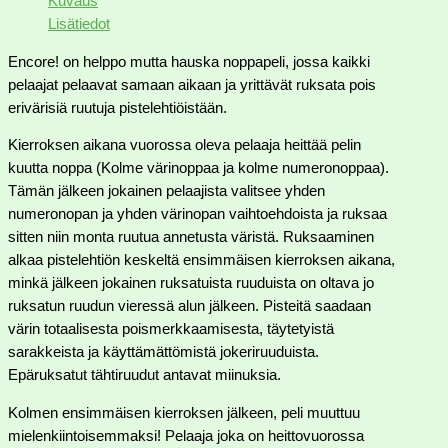
Kuvaus
Lisätiedot
Encore! on helppo mutta hauska noppapeli, jossa kaikki
pelaajat pelaavat samaan aikaan ja yrittävät ruksata pois
erivärisiä ruutuja pistelehtiöistään.
Kierroksen aikana vuorossa oleva pelaaja heittää pelin
kuutta noppa (Kolme värinoppaa ja kolme numeronoppaa).
Tämän jälkeen jokainen pelaajista valitsee yhden
numeronopan ja yhden värinopan vaihtoehdoista ja ruksaa
sitten niin monta ruutua annetusta väristä. Ruksaaminen
alkaa pistelehtiön keskeltä ensimmäisen kierroksen aikana,
minkä jälkeen jokainen ruksatuista ruuduista on oltava jo
ruksatun ruudun vieressä alun jälkeen. Pisteitä saadaan
värin totaalisesta poismerkkaamisesta, täytetyistä
sarakkeista ja käyttämättömistä jokeriruuduista.
Epäruksatut tähtiruudut antavat miinuksia.
Kolmen ensimmäisen kierroksen jälkeen, peli muuttuu
mielenkiintoisemmaksi! Pelaaja joka on heittovuorossa