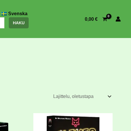
Svenska
0,00
€
HAKU