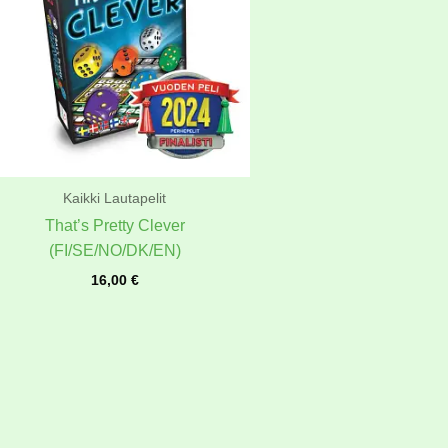
Kaikki Lautapelit
That’s Pretty Clever
(FI/SE/NO/DK/EN)
16,00
€