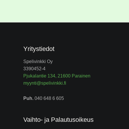
Yritystiedot
Spelivinkki Oy
3390452-4
Pjukalantie 134, 21600 Parainen
myynti@spelivinkki.fi
Puh.
040 648 6 605
Vaihto- ja Palautusoikeus