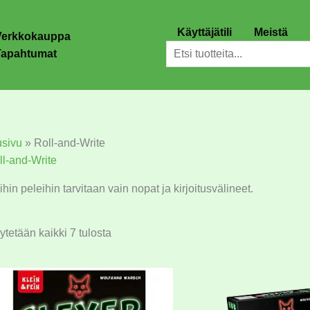
Käyttäjätili
Meistä
Verkkokauppa
Etsi
Tapahtumat
usivu
»
Roll-and-Write
ll-and-Write
hin peleihin tarvitaan vain nopat ja kirjoitusvälineet.
tetään kaikki 7 tulosta