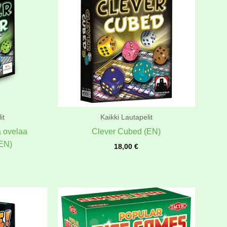
it
Kaikki Lautapelit
a ovelaa
Clever Cubed (EN)
EN)
18,00
€