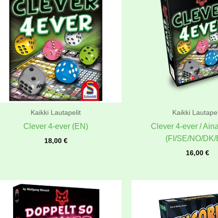
Kaikki Lautapelit
Kaikki Lautapel
Clever 4-ever (EN)
Clever 4-ever / Ain
(FI/SE/NO/DK/
18,00
€
16,00
€