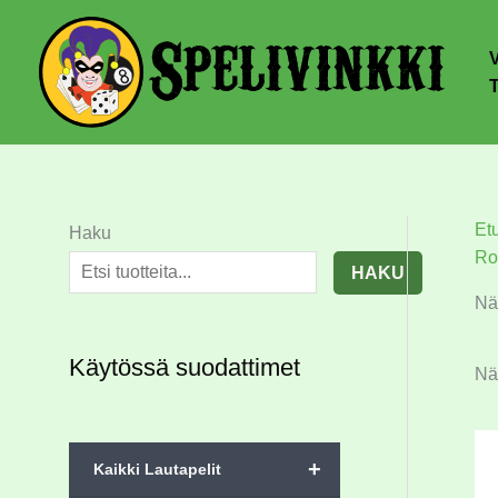
Et
Haku
Ro
HAKU
Näi
Käytössä suodattimet
Näy
+
Kaikki Lautapelit