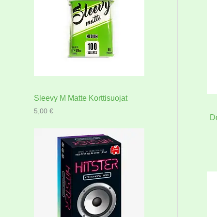
Sleevy M Matte Korttisuojat
5,00
€
Do