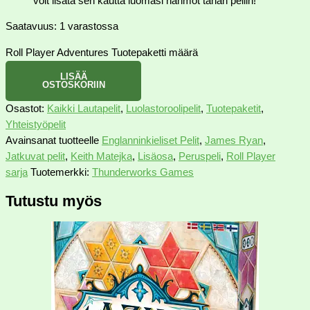
voit lisätä sen kautta luomasi hahmot tähän peliin!
Saatavuus:
1 varastossa
Roll Player Adventures Tuotepaketti määrä
LISÄÄ
OSTOSKORIIN
Osastot:
Kaikki Lautapelit
,
Luolastoroolipelit
,
Tuotepaketit
,
Yhteistyöpelit
Avainsanat tuotteelle
Englanninkieliset Pelit
,
James Ryan
,
Jatkuvat pelit
,
Keith Matejka
,
Lisäosa
,
Peruspeli
,
Roll Player
sarja
Tuotemerkki:
Thunderworks Games
Tutustu myös