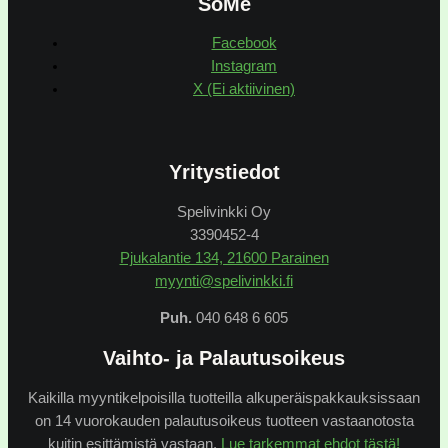
SoMe
Facebook
Instagram
X (Ei aktiivinen)
Yritystiedot
Spelivinkki Oy
3390452-4
Pjukalantie 134, 21600 Parainen
myynti@spelivinkki.fi
Puh.
040 648 6 605
Vaihto- ja Palautusoikeus
Kaikilla myyntikelpoisilla tuotteilla alkuperäispakkauksissaan
on 14 vuorokauden palautusoikeus tuotteen vastaanotosta
kuitin esittämistä vastaan.
Lue tarkemmat ehdot tästä!