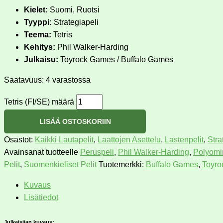
Kielet:
Suomi, Ruotsi
Tyyppi:
Strategiapeli
Teema:
Tetris
Kehitys:
Phil Walker-Harding
Julkaisu:
Toyrock Games / Buffalo Games
Saatavuus:
4 varastossa
Tetris (FI/SE) määrä
LISÄÄ OSTOSKORIIN
Osastot:
Kaikki Lautapelit
,
Laattojen Asettelu
,
Lastenpelit
,
Stra
Avainsanat tuotteelle
Peruspeli
,
Phil Walker-Harding
,
Polyomi
Pelit
,
Suomenkieliset Pelit
Tuotemerkki:
Buffalo Games
,
Toyr
Kuvaus
Lisätiedot
Julkaisijan kuvaus: