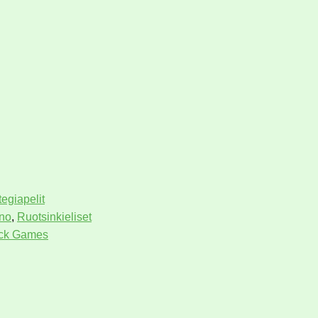
tegiapelit
no
,
Ruotsinkieliset
ock Games