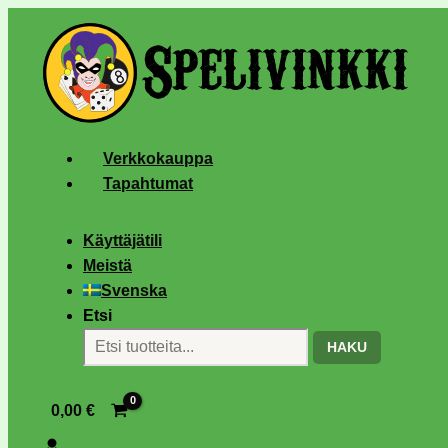
Verkkokauppa
Tapahtumat
Käyttäjätili
Meistä
Svenska
Etsi
HAKU
0,00
€