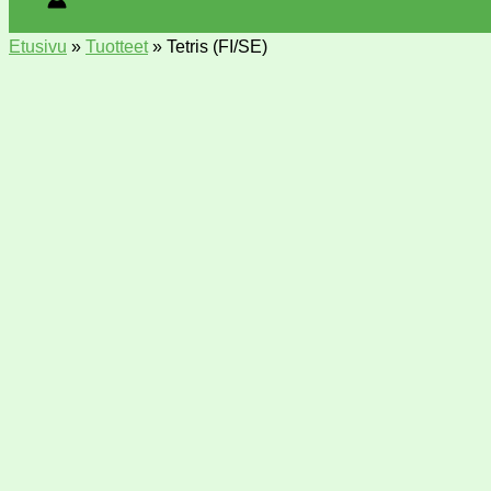
Etusivu
»
Tuotteet
»
Tetris (FI/SE)