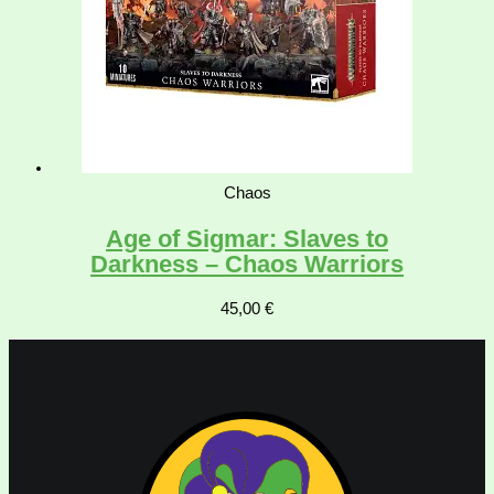
Chaos
Age of Sigmar: Slaves to
Darkness – Chaos Warriors
45,00
€