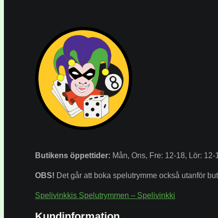
Butikens
öppettider:
Mån, Ons, Fre: 12-18, Lör: 12-
OBS!
Det går att boka spelutrymme också utanför buti
Spelivinkkis Spelutrymmen – Spelivinkki
Kundinformation