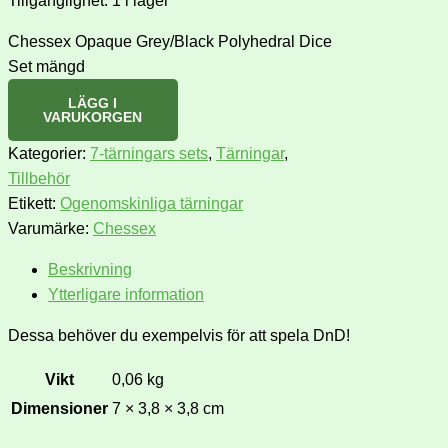
Tillgänglighet:
1 i lager
Chessex Opaque Grey/Black Polyhedral Dice
Set mängd
LÄGG I
VARUKORGEN
Kategorier:
7-tärningars sets
,
Tärningar
,
Tillbehör
Etikett:
Ogenomskinliga tärningar
Varumärke:
Chessex
Beskrivning
Ytterligare information
Dessa behöver du exempelvis för att spela DnD!
Vikt
0,06 kg
Dimensioner
7 × 3,8 × 3,8 cm