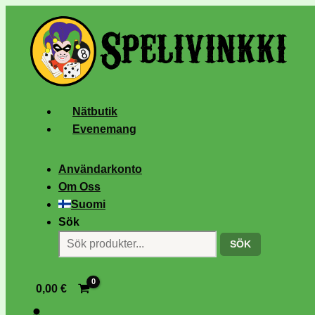
Nätbutik
Evenemang
Användarkonto
Om Oss
Suomi
Sök
SÖK
0,00
€