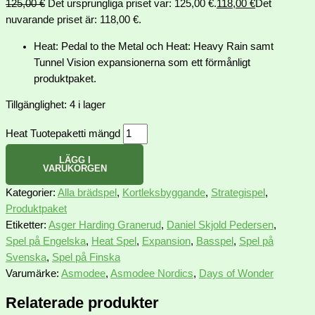
125,00
€
Det ursprungliga priset var: 125,00 €.
118,00
€
Det
nuvarande priset är: 118,00 €.
Heat: Pedal to the Metal och Heat: Heavy Rain samt
Tunnel Vision expansionerna som ett förmånligt
produktpaket.
Tillgänglighet:
4 i lager
Heat Tuotepaketti mängd
LÄGG I
VARUKORGEN
Kategorier:
Alla brädspel
,
Kortleksbyggande
,
Strategispel
,
Produktpaket
Etiketter:
Asger Harding Granerud
,
Daniel Skjold Pedersen
,
Spel på Engelska
,
Heat Spel
,
Expansion
,
Basspel
,
Spel på
Svenska
,
Spel på Finska
Varumärke:
Asmodee
,
Asmodee Nordics
,
Days of Wonder
Relaterade produkter