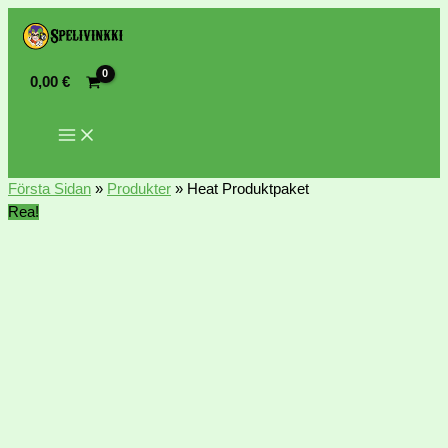
0,00
€
Första Sidan
»
Produkter
»
Heat Produktpaket
Rea!