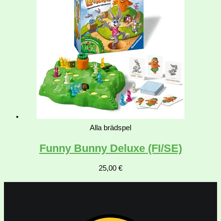
Alla brädspel
Funny Bunny Deluxe (FI/SE)
25,00
€