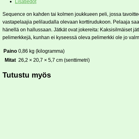
Lisätiedot
Sequence on kahden tai kolmen joukkueen peli, jossa tavoittee
vastapelaajia pelilaudalla olevaan korttirudukoon. Pelaaja sa
hänellä on hallussaan. Jätkät ovat jokereita: Kaksisilmäiset j
pelimerkkejä, kunhan ei kyseessä oleva pelimerkki ole jo val
Paino
0,86 kg (kilogramma)
Mitat
26,2 × 20,7 × 5,7 cm (senttimetri)
Tutustu myös