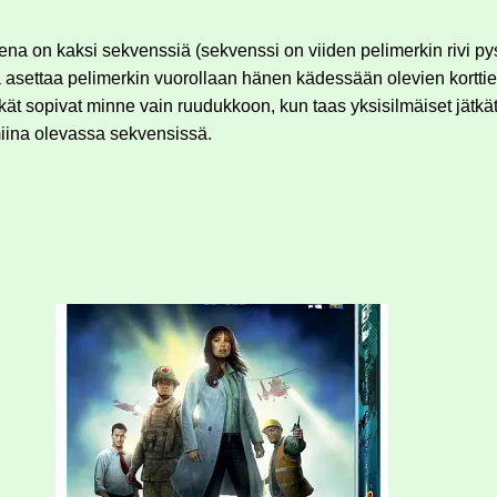
na on kaksi sekvenssiä (sekvenssi on viiden pelimerkin rivi py
a asettaa pelimerkin vuorollaan hänen kädessään olevien korttie
ätkät sopivat minne vain ruudukkoon, kun taas yksisilmäiset jätk
miina olevassa sekvensissä.