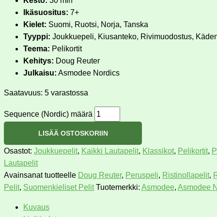
Kesto:
30 min
Ikäsuositus:
7+
Kielet:
Suomi, Ruotsi, Norja, Tanska
Tyyppi:
Joukkuepeli, Kiusanteko, Rivimuodostus, Käden
Teema:
Pelikortit
Kehitys:
Doug Reuter
Julkaisu:
Asmodee Nordics
Saatavuus:
5 varastossa
Sequence (Nordic) määrä
LISÄÄ OSTOSKORIIN
Osastot:
Joukkuepelit
,
Kaikki Lautapelit
,
Klassikot
,
Pelikortit
,
P
Lautapelit
Avainsanat tuotteelle
Doug Reuter
,
Peruspeli
,
Ristinollapelit
,
R
Pelit
,
Suomenkieliset Pelit
Tuotemerkki:
Asmodee
,
Asmodee N
Kuvaus