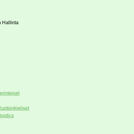
 Hallinta
erinteiset
uotsinkieliset
ordics