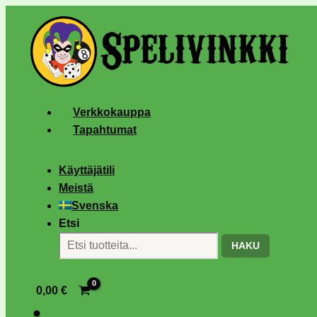
Verkkokauppa
Tapahtumat
Käyttäjätili
Meistä
Svenska
Etsi
HAKU
0,00
€