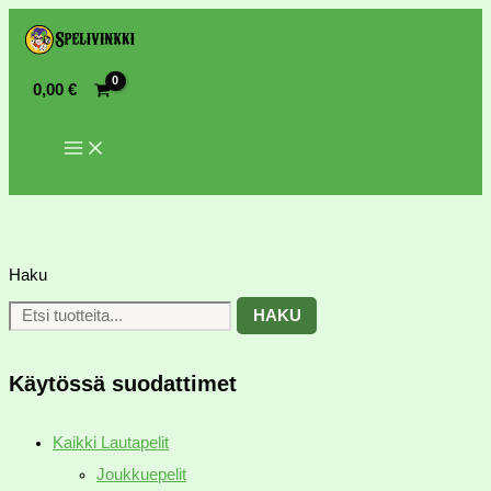
0,00
€
Haku
HAKU
Käytössä suodattimet
Kaikki Lautapelit
Joukkuepelit