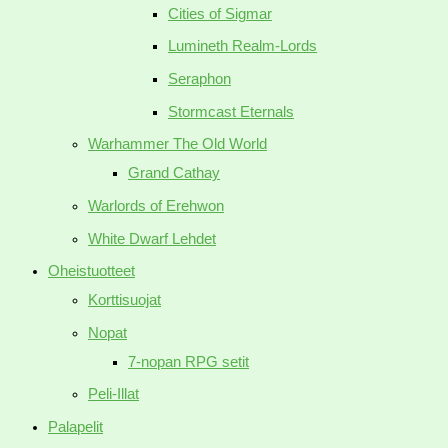
Cities of Sigmar
Lumineth Realm-Lords
Seraphon
Stormcast Eternals
Warhammer The Old World
Grand Cathay
Warlords of Erehwon
White Dwarf Lehdet
Oheistuotteet
Korttisuojat
Nopat
7-nopan RPG setit
Peli-Illat
Palapelit