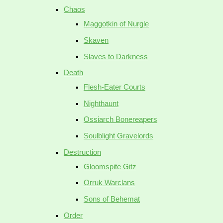
Chaos
Maggotkin of Nurgle
Skaven
Slaves to Darkness
Death
Flesh-Eater Courts
Nighthaunt
Ossiarch Bonereapers
Soulblight Gravelords
Destruction
Gloomspite Gitz
Orruk Warclans
Sons of Behemat
Order