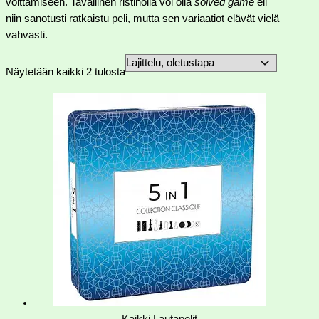
voittamiseen. Tavallinen ristinolla voi olla
solved game
eli
niin sanotusti ratkaistu peli, mutta sen variaatiot elävät vielä
vahvasti.
Näytetään kaikki 2 tulosta
Kaikki Lautapelit