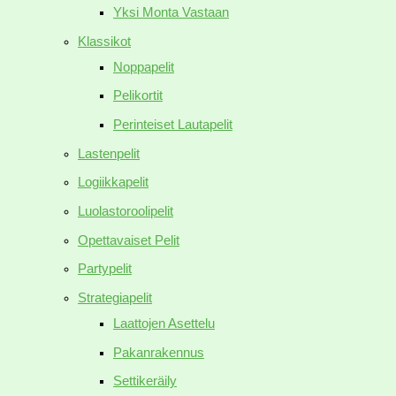
Yksi Monta Vastaan
Klassikot
Noppapelit
Pelikortit
Perinteiset Lautapelit
Lastenpelit
Logiikkapelit
Luolastoroolipelit
Opettavaiset Pelit
Partypelit
Strategiapelit
Laattojen Asettelu
Pakanrakennus
Settikeräily