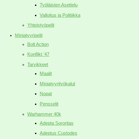
Työläisten Asettelu
Valloitus ja Politiikka
Yhteistyöpelit
Miniatyyripelit
Bolt Action
Konflikt '47
Tarvikkeet
Maalit
Miniatyyrityökalut
Nopat
Pensselit
Warhammer 40k
Adepta Sororitas
Adeptus Custodes