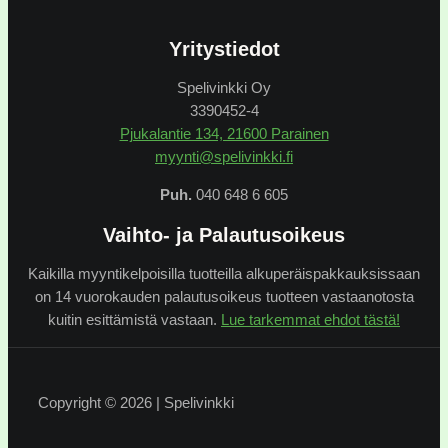
Yritystiedot
Spelivinkki Oy
3390452-4
Pjukalantie 134, 21600 Parainen
myynti@spelivinkki.fi
Puh.
040 648 6 605
Vaihto- ja Palautusoikeus
Kaikilla myyntikelpoisilla tuotteilla alkuperäispakkauksissaan
on 14 vuorokauden palautusoikeus tuotteen vastaanotosta
kuitin esittämistä vastaan.
Lue tarkemmat ehdot tästä!
Copyright © 2026 | Spelivinkki