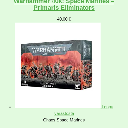
Warhammer 40k: Space Marines –
Primaris Eliminators
40,00
€
Loppu
varastosta
Chaos Space Marines