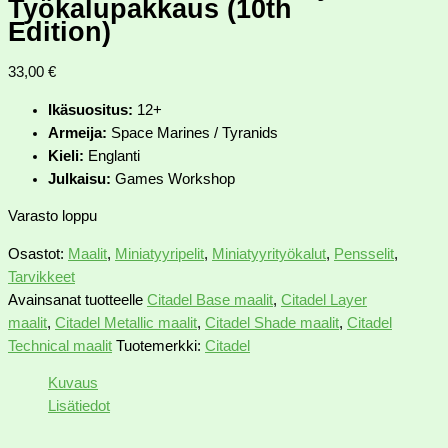
Työkalupakkaus (10th
Edition)
33,00
€
Ikäsuositus:
12+
Armeija:
Space Marines / Tyranids
Kieli:
Englanti
Julkaisu:
Games Workshop
Varasto loppu
Osastot:
Maalit
,
Miniatyyripelit
,
Miniatyyrityökalut
,
Pensselit
,
Tarvikkeet
Avainsanat tuotteelle
Citadel Base maalit
,
Citadel Layer
maalit
,
Citadel Metallic maalit
,
Citadel Shade maalit
,
Citadel
Technical maalit
Tuotemerkki:
Citadel
Kuvaus
Lisätiedot