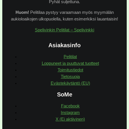
Pyhät suljettuna.
Huom!
Pelitilaa pystyy varaamaan myös myymälän
aukioloaikojen ulkopuolella, kuten esimerkiksi lauantaisin!
Spelivinkin Pelitilat – Spelivinkki
Asiakasinfo
Pelitilat
Loppuneet ja puuttuvat tuotteet
Toimitustiedot
Tietosuoja
Evästekäytäntö (EU)
SoMe
Facebook
Instagram
X (Ei aktiivinen)