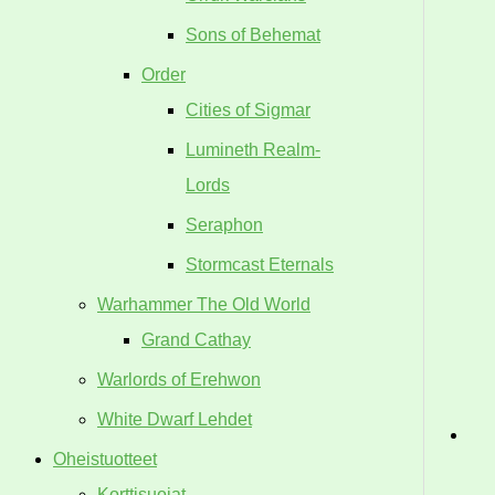
Sons of Behemat
Order
Cities of Sigmar
Lumineth Realm-
Lords
Seraphon
Stormcast Eternals
Warhammer The Old World
Grand Cathay
Warlords of Erehwon
White Dwarf Lehdet
Oheistuotteet
Korttisuojat