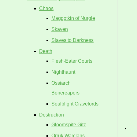
Chaos
Maggotkin of Nurgle
Skaven
Slaves to Darkness
Death
Flesh-Eater Courts
Nighthaunt
Ossiarch
Bonereapers
Soulblight Gravelords
Destruction
Gloomspite Gitz
Orruk Warclans