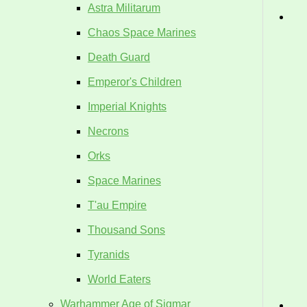
Astra Militarum
Chaos Space Marines
Death Guard
Emperor's Children
Imperial Knights
Necrons
Orks
Space Marines
T'au Empire
Thousand Sons
Tyranids
World Eaters
Warhammer Age of Sigmar