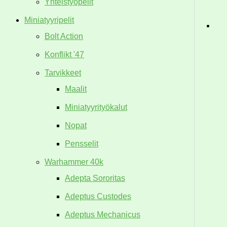
Yhteistyöpelit
Miniatyyripelit
Bolt Action
Konflikt '47
Tarvikkeet
Maalit
Miniatyyrityökalut
Nopat
Pensselit
Warhammer 40k
Adepta Sororitas
Adeptus Custodes
Adeptus Mechanicus