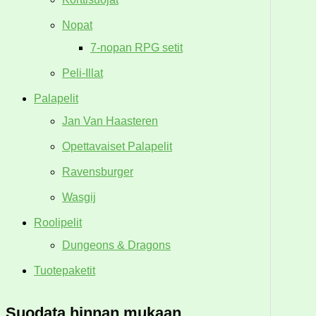
Nopat
7-nopan RPG setit
Peli-Illat
Palapelit
Jan Van Haasteren
Opettavaiset Palapelit
Ravensburger
Wasgij
Roolipelit
Dungeons & Dragons
Tuotepaketit
Suodata hinnan mukaan