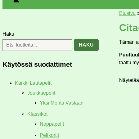
Etusivu
Cita
Haku
Tämän av
HAKU
Puuttuu
taattu my
Käytössä suodattimet
Näytetään
Kaikki Lautapelit
Joukkuepelit
Yksi Monta Vastaan
Klassikot
Noppapelit
Pelikortit