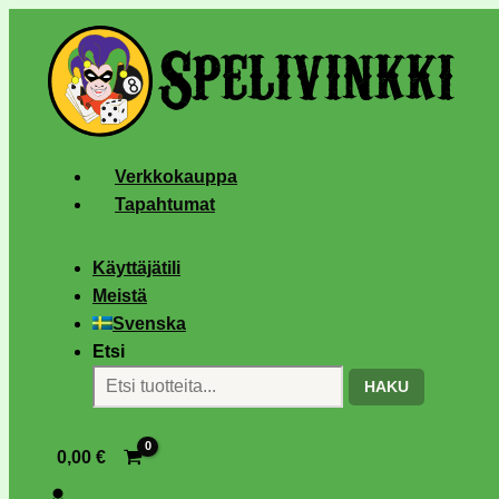
Verkkokauppa
Tapahtumat
Käyttäjätili
Meistä
Svenska
Etsi
HAKU
0,00
€