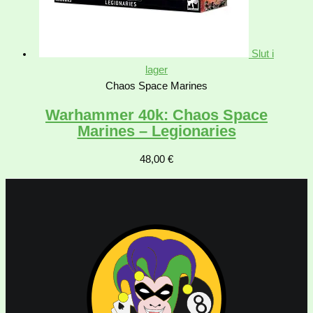
Slut i
lager
Chaos Space Marines
Warhammer 40k: Chaos Space
Marines – Legionaries
48,00
€