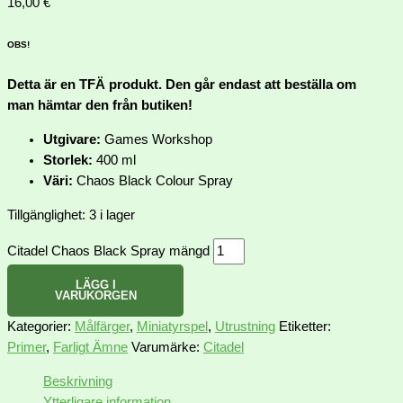
16,00
€
OBS!
Detta är en TFÄ produkt. Den går endast att beställa om
man hämtar den från butiken!
Utgivare:
Games Workshop
Storlek:
400 ml
Väri:
Chaos Black Colour Spray
Tillgänglighet:
3 i lager
Citadel Chaos Black Spray mängd
LÄGG I
VARUKORGEN
Kategorier:
Målfärger
,
Miniatyrspel
,
Utrustning
Etiketter:
Primer
,
Farligt Ämne
Varumärke:
Citadel
Beskrivning
Ytterligare information