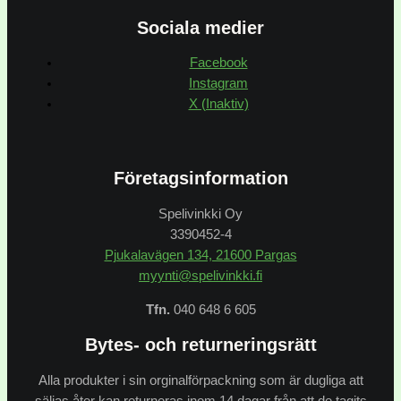
Sociala medier
Facebook
Instagram
X (Inaktiv)
Företagsinformation
Spelivinkki Oy
3390452-4
Pjukalavägen 134, 21600 Pargas
myynti@spelivinkki.fi
Tfn.
040 648 6 605
Bytes- och returneringsrätt
Alla produkter i sin orginalförpackning som är dugliga att
säljas åter kan returneras inom 14 dagar från att de tagits