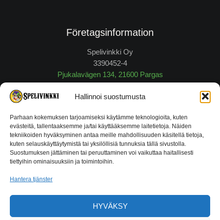
Företagsinformation
Spelivinkki Oy
3390452-4
Pjukalavägen 134, 21600 Pargas
myynti@spelivinkki.fi
Hallinnoi suostumusta
Tfn.
040 648 6 605
Parhaan kokemuksen tarjoamiseksi käytämme teknologioita, kuten
evästeitä, tallentaaksemme ja/tai käyttääksemme laitetietoja. Näiden
tekniikoiden hyväksyminen antaa meille mahdollisuuden käsitellä tietoja,
Bytes- och returneringsrätt
kuten selauskäyttäytymistä tai yksilöllisiä tunnuksia tällä sivustolla.
Suostumuksen jättäminen tai peruuttaminen voi vaikuttaa haitallisesti
tiettyihin ominaisuuksiin ja toimintoihin.
Alla produkter i sin orginalförpackning som är dugliga att säljas
åter kan returneras inom 14 dagar från att de tagits emot mot
Hantera tjänster
uppvisning av kvitto.
Klicka här för nogrannare information!
HYVÄKSY