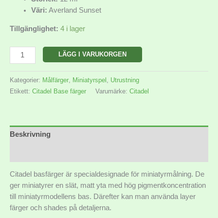
Väri:
Averland Sunset
Tillgänglighet:
4 i lager
LÄGG I VARUKORGEN
Kategorier:
Målfärger
,
Miniatyrspel
,
Utrustning
Etikett:
Citadel Base färger
Varumärke:
Citadel
Beskrivning
Ytterligare information
Citadel basfärger är specialdesignade för miniatyrmålning. De
ger miniatyrer en slät, matt yta med hög pigmentkoncentration
till miniatyrmodellens bas. Därefter kan man använda layer
färger och shades på detaljerna.