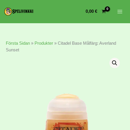
0,00
€
Första Sidan
»
Produkter
»
Citadel Base Målfärg: Averland
Sunset
Citadel
Base
Maali:
Averland
Sunset
mängd