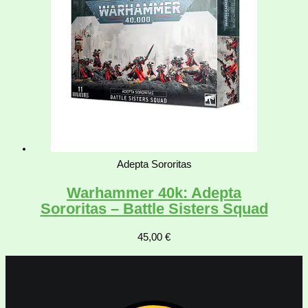
Adepta Sororitas
Warhammer 40k: Adepta
Sororitas – Battle Sisters Squad
45,00
€