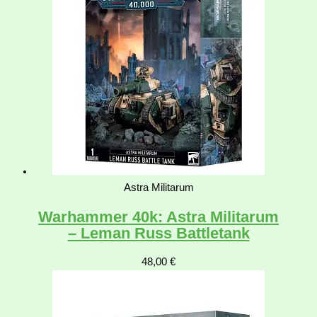
Astra Militarum
Warhammer 40k: Astra Militarum
– Leman Russ Battletank
48,00
€