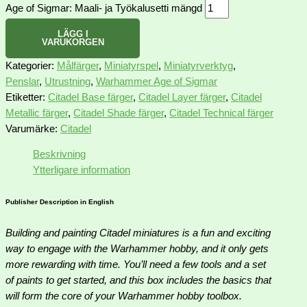
Age of Sigmar: Maali- ja Työkalusetti mängd
LÄGG I
VARUKORGEN
Kategorier:
Målfärger
,
Miniatyrspel
,
Miniatyrverktyg
,
Penslar
,
Utrustning
,
Warhammer Age of Sigmar
Etiketter:
Citadel Base färger
,
Citadel Layer färger
,
Citadel
Metallic färger
,
Citadel Shade färger
,
Citadel Technical färger
Varumärke:
Citadel
Beskrivning
Ytterligare information
Publisher Description in English
Building and painting Citadel miniatures is a fun and exciting
way to engage with the Warhammer hobby, and it only gets
more rewarding with time. You’ll need a few tools and a set
of paints to get started, and this box includes the basics that
will form the core of your Warhammer hobby toolbox.