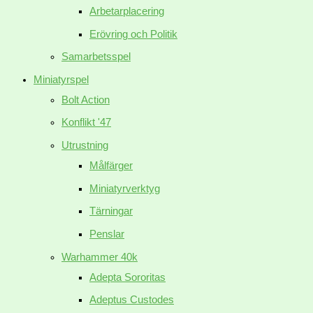
Arbetarplacering
Erövring och Politik
Samarbetsspel
Miniatyrspel
Bolt Action
Konflikt '47
Utrustning
Målfärger
Miniatyrverktyg
Tärningar
Penslar
Warhammer 40k
Adepta Sororitas
Adeptus Custodes