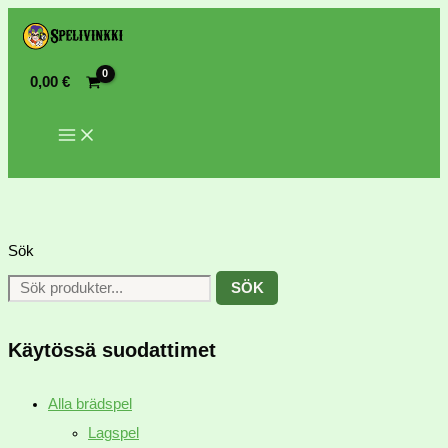
0,00
€
Sök
SÖK
Käytössä suodattimet
Alla brädspel
Lagspel