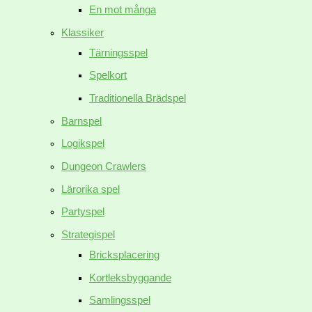
En mot många
Klassiker
Tärningsspel
Spelkort
Traditionella Brädspel
Barnspel
Logikspel
Dungeon Crawlers
Lärorika spel
Partyspel
Strategispel
Bricksplacering
Kortleksbyggande
Samlingsspel