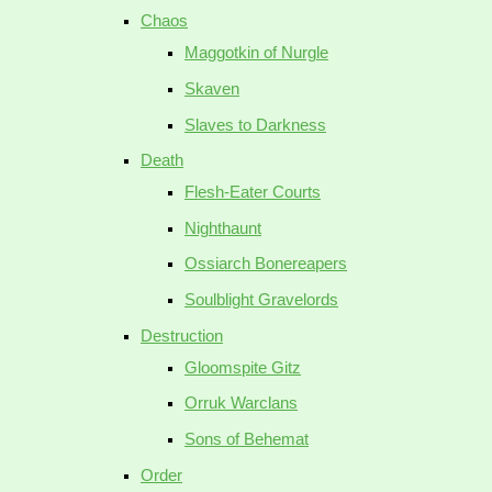
Chaos
Maggotkin of Nurgle
Skaven
Slaves to Darkness
Death
Flesh-Eater Courts
Nighthaunt
Ossiarch Bonereapers
Soulblight Gravelords
Destruction
Gloomspite Gitz
Orruk Warclans
Sons of Behemat
Order