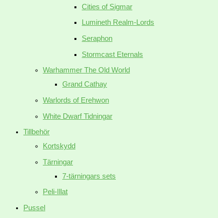
Cities of Sigmar
Lumineth Realm-Lords
Seraphon
Stormcast Eternals
Warhammer The Old World
Grand Cathay
Warlords of Erehwon
White Dwarf Tidningar
Tillbehör
Kortskydd
Tärningar
7-tärningars sets
Peli-Illat
Pussel