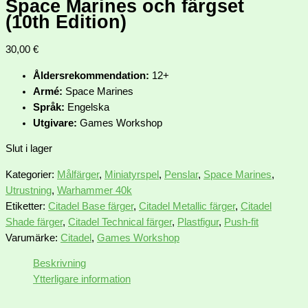
Space Marines och färgset
(10th Edition)
30,00
€
Åldersrekommendation:
12+
Armé:
Space Marines
Språk:
Engelska
Utgivare:
Games Workshop
Slut i lager
Kategorier:
Målfärger
,
Miniatyrspel
,
Penslar
,
Space Marines
,
Utrustning
,
Warhammer 40k
Etiketter:
Citadel Base färger
,
Citadel Metallic färger
,
Citadel
Shade färger
,
Citadel Technical färger
,
Plastfigur
,
Push-fit
Varumärke:
Citadel
,
Games Workshop
Beskrivning
Ytterligare information