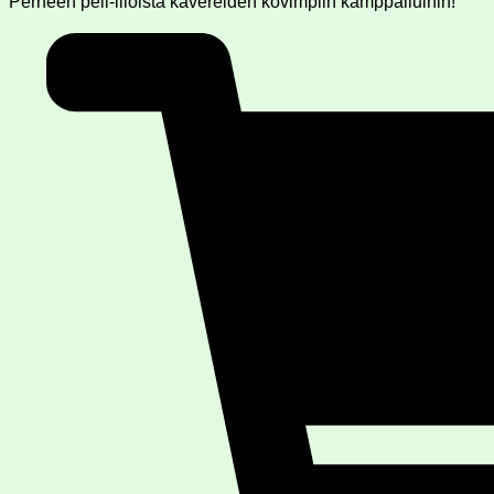
Perheen peli-illoista kavereiden kovimpiin kamppailuihin!