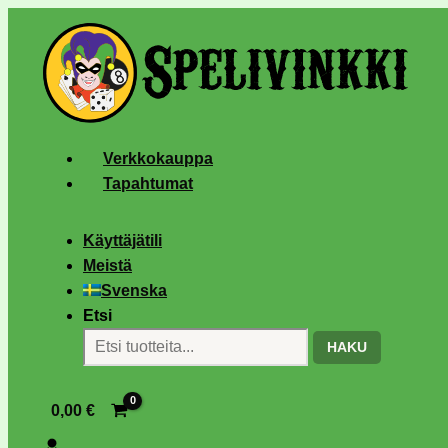
Verkkokauppa
Tapahtumat
Käyttäjätili
Meistä
Svenska
Etsi
HAKU
0,00
€