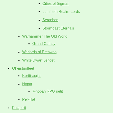
Cities of Sigmar
Lumineth Realm-Lords
Seraphon
Stormcast Eternals
Warhammer The Old World
Grand Cathay
Warlords of Erehwon
White Dwarf Lehdet
Oheistuotteet
Korttisuojat
Nopat
7-nopan RPG setit
Peli-Illat
Palapelit