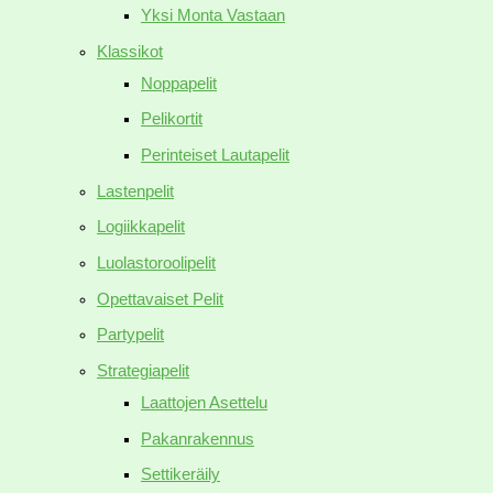
Yksi Monta Vastaan
Klassikot
Noppapelit
Pelikortit
Perinteiset Lautapelit
Lastenpelit
Logiikkapelit
Luolastoroolipelit
Opettavaiset Pelit
Partypelit
Strategiapelit
Laattojen Asettelu
Pakanrakennus
Settikeräily