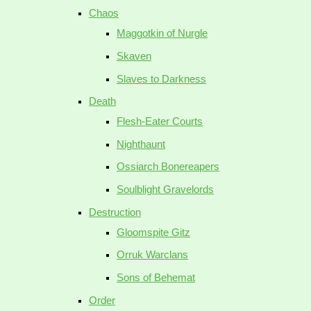
Chaos
Maggotkin of Nurgle
Skaven
Slaves to Darkness
Death
Flesh-Eater Courts
Nighthaunt
Ossiarch Bonereapers
Soulblight Gravelords
Destruction
Gloomspite Gitz
Orruk Warclans
Sons of Behemat
Order