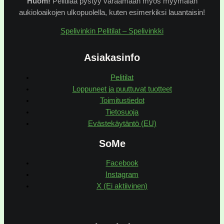
Huom!
Pelitilaa pystyy varaamaan myös myymälän
aukioloaikojen ulkopuolella, kuten esimerkiksi lauantaisin!
Spelivinkin Pelitilat – Spelivinkki
Asiakasinfo
Pelitilat
Loppuneet ja puuttuvat tuotteet
Toimitustiedot
Tietosuoja
Evästekäytäntö (EU)
SoMe
Facebook
Instagram
X (Ei aktiivinen)