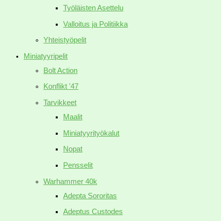
Työläisten Asettelu
Valloitus ja Politiikka
Yhteistyöpelit
Miniatyyripelit
Bolt Action
Konflikt '47
Tarvikkeet
Maalit
Miniatyyrityökalut
Nopat
Pensselit
Warhammer 40k
Adepta Sororitas
Adeptus Custodes