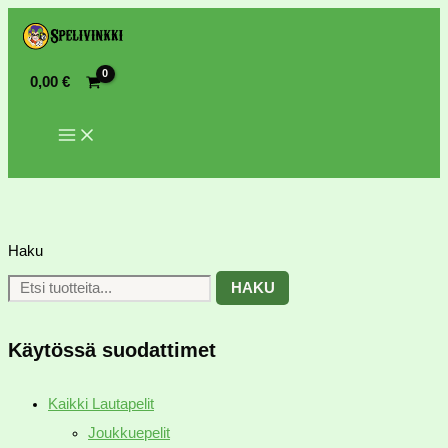
0,00
€
Haku
HAKU
Käytössä suodattimet
Kaikki Lautapelit
Joukkuepelit