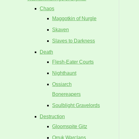
Chaos
Maggotkin of Nurgle
Skaven
Slaves to Darkness
Death
Flesh-Eater Courts
Nighthaunt
Ossiarch
Bonereapers
Soulblight Gravelords
Destruction
Gloomspite Gitz
Orruk Warclans