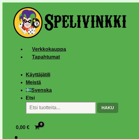
Verkkokauppa
Tapahtumat
Käyttäjätili
Meistä
Svenska
Etsi
HAKU
0,00
€