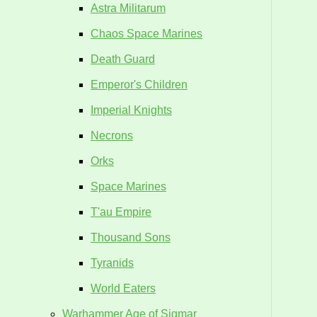
Astra Militarum
Chaos Space Marines
Death Guard
Emperor's Children
Imperial Knights
Necrons
Orks
Space Marines
T'au Empire
Thousand Sons
Tyranids
World Eaters
Warhammer Age of Sigmar