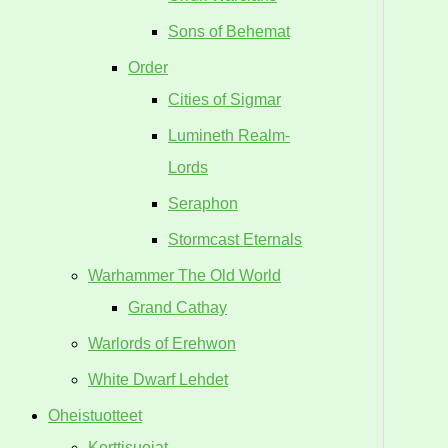
Sons of Behemat
Order
Cities of Sigmar
Lumineth Realm-
Lords
Seraphon
Stormcast Eternals
Warhammer The Old World
Grand Cathay
Warlords of Erehwon
White Dwarf Lehdet
Oheistuotteet
Korttisuojat