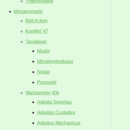
Yhteistyöpelit
Miniatyyripelit
Bolt Action
Konflikt '47
Tarvikkeet
Maalit
Miniatyyrityökalut
Nopat
Pensselit
Warhammer 40k
Adepta Sororitas
Adeptus Custodes
Adeptus Mechanicus