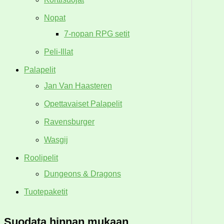
Nopat
7-nopan RPG setit
Peli-Illat
Palapelit
Jan Van Haasteren
Opettavaiset Palapelit
Ravensburger
Wasgij
Roolipelit
Dungeons & Dragons
Tuotepaketit
Suodata hinnan mukaan