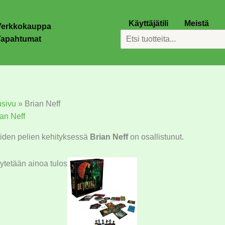
Käyttäjätili
Meistä
Verkkokauppa
Etsi
Tapahtumat
usivu
»
Brian Neff
ian Neff
iden pelien kehityksessä
Brian Neff
on osallistunut.
ytetään ainoa tulos