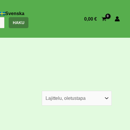
Svenska
0,00
€
HAKU