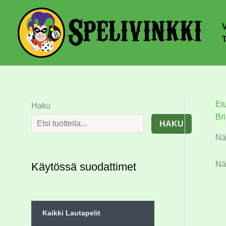
Et
Haku
Br
HAKU
Nä
Nä
Käytössä suodattimet
Kaikki Lautapelit