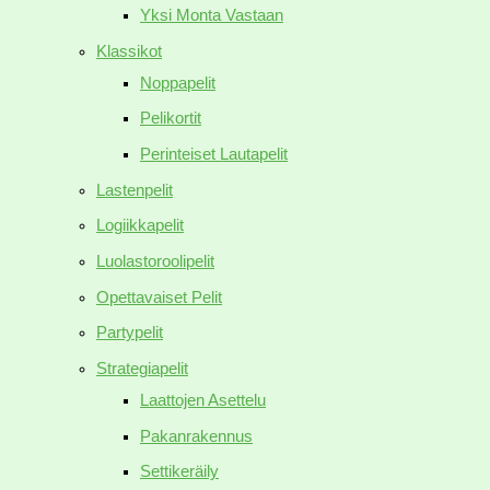
Yksi Monta Vastaan
Klassikot
Noppapelit
Pelikortit
Perinteiset Lautapelit
Lastenpelit
Logiikkapelit
Luolastoroolipelit
Opettavaiset Pelit
Partypelit
Strategiapelit
Laattojen Asettelu
Pakanrakennus
Settikeräily