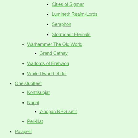
Cities of Sigmar
Lumineth Realm-Lords
Seraphon
Stormcast Eternals
Warhammer The Old World
Grand Cathay
Warlords of Erehwon
White Dwarf Lehdet
Oheistuotteet
Korttisuojat
Nopat
7-nopan RPG setit
Peli-Illat
Palapelit