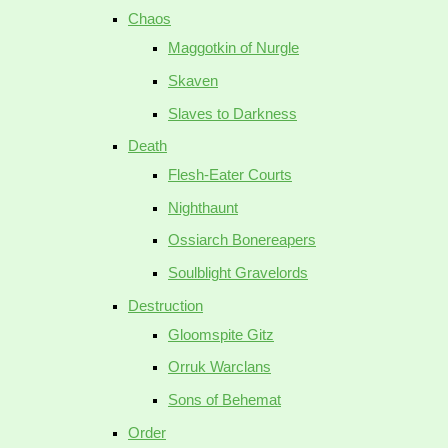
Chaos
Maggotkin of Nurgle
Skaven
Slaves to Darkness
Death
Flesh-Eater Courts
Nighthaunt
Ossiarch Bonereapers
Soulblight Gravelords
Destruction
Gloomspite Gitz
Orruk Warclans
Sons of Behemat
Order