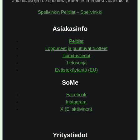
aukioloaikojen ulkopuolella, kuten esimerkiksi lauantaisin!
Spelivinkin Pelitilat – Spelivinkki
Asiakasinfo
Pelitilat
Loppuneet ja puuttuvat tuotteet
Toimitustiedot
Tietosuoja
Evästekäytäntö (EU)
SoMe
Facebook
Instagram
X (Ei aktiivinen)
Yritystiedot