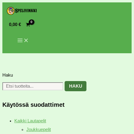
0,00
€
Haku
HAKU
Käytössä suodattimet
Kaikki Lautapelit
Joukkuepelit