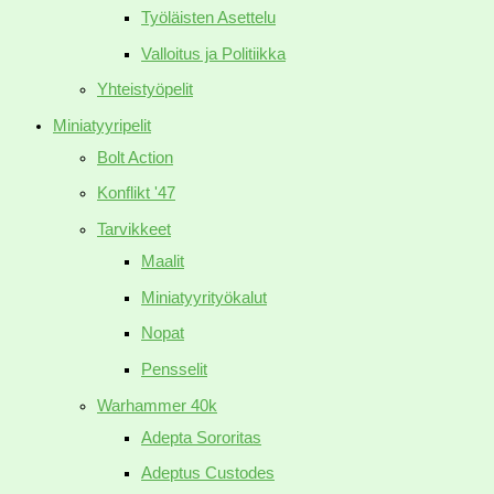
Työläisten Asettelu
Valloitus ja Politiikka
Yhteistyöpelit
Miniatyyripelit
Bolt Action
Konflikt '47
Tarvikkeet
Maalit
Miniatyyrityökalut
Nopat
Pensselit
Warhammer 40k
Adepta Sororitas
Adeptus Custodes